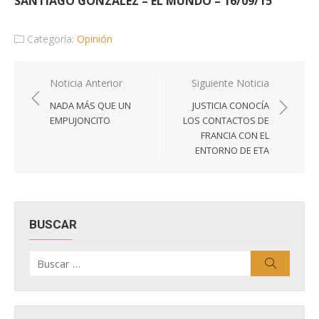
SANTIAGO GONZÁLEZ – EL MUNDO – 16/09/15
Categoría:
Opinión
Navegación
Noticia Anterior
Siguiente Noticia
de
NADA MÁS QUE UN
JUSTICIA CONOCÍA
entradas
EMPUJONCITO
LOS CONTACTOS DE
FRANCIA CON EL
ENTORNO DE ETA
BUSCAR
Buscar
Buscar
por: