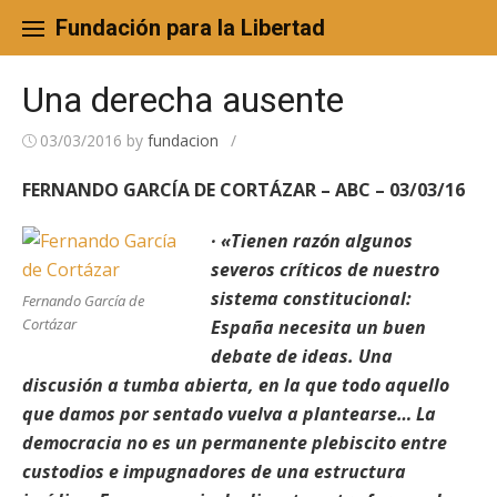
Skip
to
Fundación para la Libertad
content
Una derecha ausente
03/03/2016
by
fundacion
/
FERNANDO GARCÍA DE CORTÁZAR – ABC – 03/03/16
· «Tienen razón algunos
severos críticos de nuestro
sistema constitucional:
Fernando García de
Cortázar
España necesita un buen
debate de ideas. Una
discusión a tumba abierta, en la que todo aquello
que damos por sentado vuelva a plantearse… La
democracia no es un permanente plebiscito entre
custodios e impugnadores de una estructura