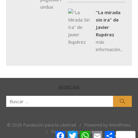
“La mirada
sin ira” de
Javier
Rupérez
más
información...
BUSCAR
Buscar
Busca
por:
© 2026 Fundación para la Libertad
/
Powered by WordPress
/
Theme by Design Lab
Facebook
Twitter
WhatsApp
Email
Comparti