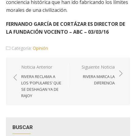
conciencia histórica que han ido fabricando los límites
morales de una civilización.
FERNANDO GARCÍA DE CORTÁZAR ES DIRECTOR DE
LA FUNDACIÓN VOCENTO – ABC – 03/03/16
Categoría:
Opinión
Navegación
Noticia Anterior
Siguiente Noticia
de
RIVERA RECLAMA A
RIVERA MARCA LA
entradas
LOS ‘POPULARES’ QUE
DIFERENCIA
SE DESHAGAN YA DE
RAJOY
BUSCAR