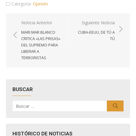
Categoría:
Opinión
Navegación
Noticia Anterior
Siguiente Noticia
de
MARI MAR BLANCO
CUBA-EEUU, DE TÚ A
entradas
CRITICA «LAS PRISAS»
TÚ
DEL SUPREMO PARA
LIBERAR A
TERRORISTAS
BUSCAR
Buscar
Buscar
por:
HISTÓRICO DE NOTICIAS