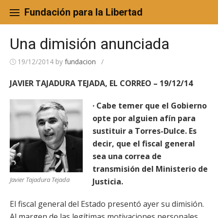
Skip
to
Fundación para la Libertad
content
Una dimisión anunciada
19/12/2014
by
fundacion
/
JAVIER TAJADURA TEJADA, EL CORREO – 19/12/14
· Cabe temer que el Gobierno
opte por alguien afín para
sustituir a Torres-Dulce. Es
decir, que el fiscal general
sea una correa de
transmisión del Ministerio de
Javier Tajadura Tejada
Justicia.
El fiscal general del Estado presentó ayer su dimisión.
Al margen de las legítimas motivaciones personales