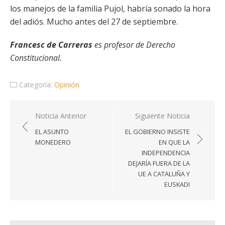
los manejos de la familia Pujol, habría sonado la hora
del adiós. Mucho antes del 27 de septiembre.
Francesc de Carreras
es profesor de Derecho
Constitucional.
Categoría:
Opinión
Navegación
Noticia Anterior
Siguiente Noticia
de
EL ASUNTO
EL GOBIERNO INSISTE
entradas
MONEDERO
EN QUE LA
INDEPENDENCIA
DEJARÍA FUERA DE LA
UE A CATALUÑA Y
EUSKADI