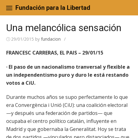
Skip
to
Fundación para la Libertad
content
Una melancólica sensación
29/01/2015
by
fundacion
/
FRANCESC CARRERAS, EL PAIS – 29/01/15
· El paso de un nacionalismo tranversal y flexible a
un independentismo puro y duro le está restando
votos a CiU.
Durante muchos años se supo perfectamente lo que
era Convergència i Unió (CiU): una coalición electoral
—y después una federación de partidos— que
ocupaba el centro político catalán, influyente en
Madrid y que gobernaba la Generalitat. Hoy se trata
de dos partidos —vinculados pero distanciados— que