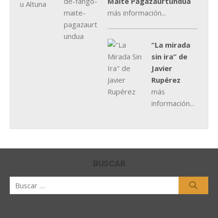
Maite Pagazaurtundúa
más información...
“La mirada
sin ira” de
Javier
Rupérez
más
información...
BUSCAR
Buscar
Busca
por: