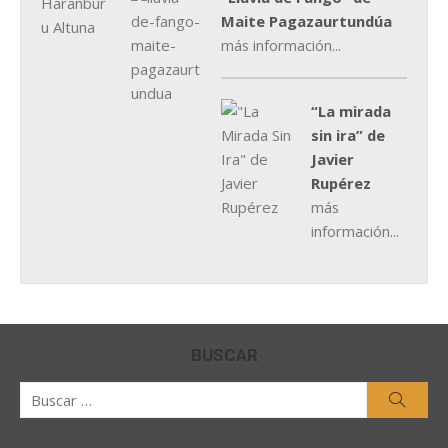
Maite Pagazaurtundúa
más información...
“La mirada
sin ira” de
Javier
Rupérez
más
información...
BUSCAR
Buscar
Busca
por: