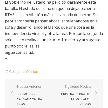
El Gobierno del Estado ha perdido claramente esta
batalla. El estado de ruina en que ha dejado caer a
RTVE es la exhibición más descarnada del hecho. Su
peor error sería pensar ahora, arrellanándose en el
sofá y desenrollando el Marca, que una cosa es la
independencia virtual y otra la real. Porque la segunda
solo es, en realidad, un prurito. Un mero y arrogante
punto sobre las íes.
Sigue con salud.
A.
Categoría:
Opinión
Navegación
Noticia Anterior
Siguiente Noticia
de
LOS MOSSOS
PRIMERA PIEDRA DEL
entradas
CARGAN CONTRA
MEMORIAL DE
TRIAS
VÍCTIMAS