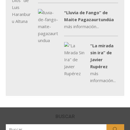
"Lluvia de Fango” de
Maite Pagazaurtundúa
más información...
“La mirada
sin ira” de
Javier
Rupérez
más
información...
BUSCAR
Buscar
Busca