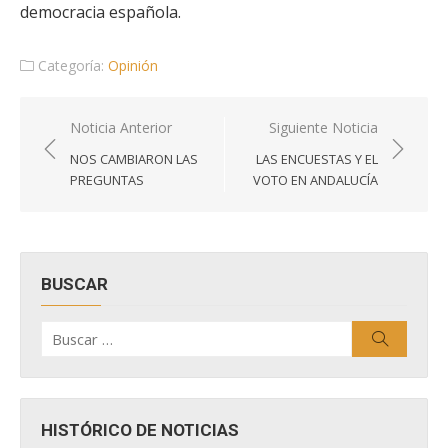
democracia española.
Categoría:
Opinión
Navegación
Noticia Anterior
Siguiente Noticia
de
NOS CAMBIARON LAS
LAS ENCUESTAS Y EL
entradas
PREGUNTAS
VOTO EN ANDALUCÍA
BUSCAR
Buscar
Buscar
por:
HISTÓRICO DE NOTICIAS