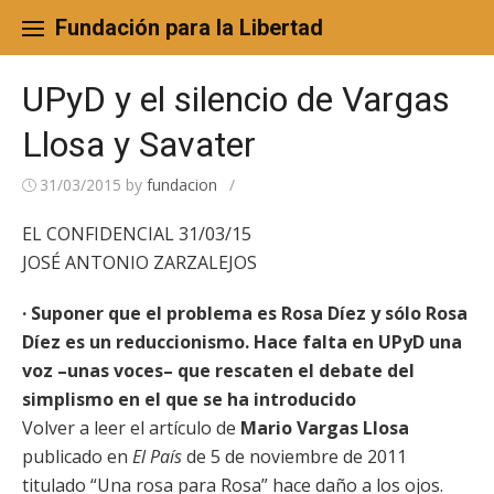
Skip
to
Fundación para la Libertad
content
UPyD y el silencio de Vargas
Llosa y Savater
31/03/2015
by
fundacion
/
EL CONFIDENCIAL 31/03/15
JOSÉ ANTONIO ZARZALEJOS
· Suponer que el problema es Rosa Díez y sólo Rosa
Díez es un reduccionismo. Hace falta en UPyD una
voz –unas voces– que rescaten el debate del
simplismo en el que se ha introducido
Volver a leer el artículo de
Mario Vargas Llosa
publicado en
El País
de 5 de noviembre de 2011
titulado “Una rosa para Rosa” hace daño a los ojos.