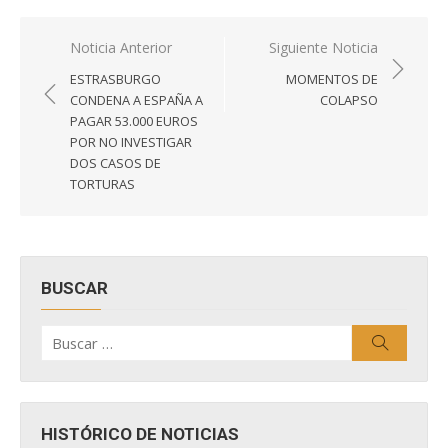
Navegación
Noticia Anterior
Siguiente Noticia
de
ESTRASBURGO
MOMENTOS DE
entradas
CONDENA A ESPAÑA A
COLAPSO
PAGAR 53.000 EUROS
POR NO INVESTIGAR
DOS CASOS DE
TORTURAS
BUSCAR
Buscar
Buscar
por:
HISTÓRICO DE NOTICIAS