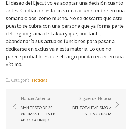
El deseo del Ejecutivo es adoptar una decisión cuanto
antes. Confían en esta línea en dar un nombre en una
semana o dos, como mucho. No se descarta que este
puesto se cubra con una persona que ya forma parte
del organigrama de Lakua y que, por tanto,
abandonaría sus actuales funciones para pasar a
dedicarse en exclusiva a esta materia. Lo que no
parece probable es que el cargo pueda recaer en una
víctima.
Categoría:
Noticias
Navegación
Noticia Anterior
Siguiente Noticia
de
MANIFIESTO DE 20
DEL TOTALITARISMO A
entradas
VÍCTIMAS DE ETA EN
LA DEMOCRACIA
APOYO A URKIJO