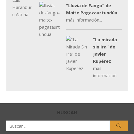
"Lluvia de Fango” de
Maite Pagazaurtundúa
más información...
“La mirada
sin ira” de
Javier
Rupérez
más
información...
BUSCAR
Buscar
Busca
por: