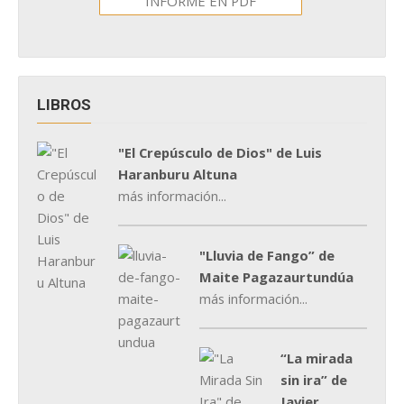
INFORME EN PDF
LIBROS
"El Crepúsculo de Dios" de Luis
Haranburu Altuna
más información...
"Lluvia de Fango” de
Maite Pagazaurtundúa
más información...
“La mirada
sin ira” de
Javier