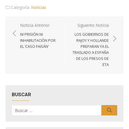
Categoría:
Noticias
Navegación
Noticia Anterior
Siguiente Noticia
de
NI PRISIÓN NI
LOS GOBIERNOS DE
entradas
INHABILITACIÓN POR
RAJOY Y HOLLANDE
EL ‘CASO FAISÁN’
PREPARAN YA EL
TRASLADO A ESPAÑA
DE LOS PRESOS DE
ETA
BUSCAR
Buscar
Buscar
por: