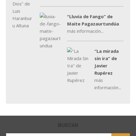
"Lluvia de Fango” de
Maite Pagazaurtundúa
más información...
“La mirada
sin ira” de
Javier
Rupérez
más
información...
BUSCAR
Buscar