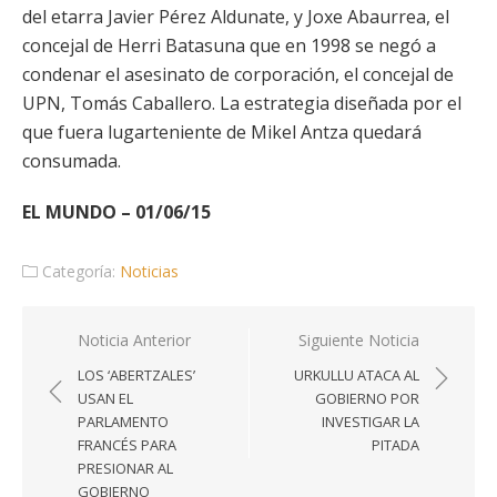
del etarra Javier Pérez Aldunate, y Joxe Abaurrea, el
concejal de Herri Batasuna que en 1998 se negó a
condenar el asesinato de corporación, el concejal de
UPN, Tomás Caballero. La estrategia diseñada por el
que fuera lugarteniente de Mikel Antza quedará
consumada.
EL MUNDO – 01/06/15
Categoría:
Noticias
Navegación
Noticia Anterior
Siguiente Noticia
de
LOS ‘ABERTZALES’
URKULLU ATACA AL
entradas
USAN EL
GOBIERNO POR
PARLAMENTO
INVESTIGAR LA
FRANCÉS PARA
PITADA
PRESIONAR AL
GOBIERNO