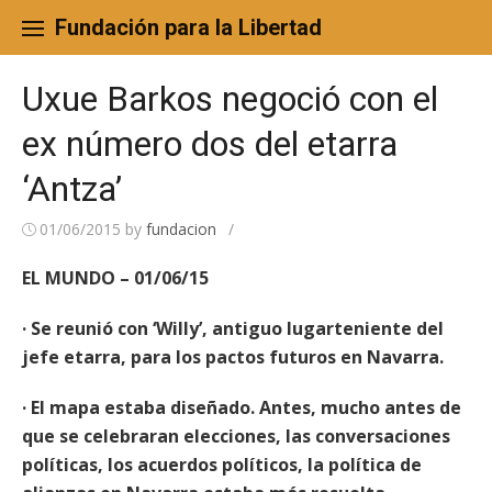
Skip
to
Fundación para la Libertad
content
Uxue Barkos negoció con el
ex número dos del etarra
‘Antza’
01/06/2015
by
fundacion
/
EL MUNDO – 01/06/15
· Se reunió con ‘Willy’, antiguo lugarteniente del
jefe etarra, para los pactos futuros en Navarra.
· El mapa estaba diseñado. Antes, mucho antes de
que se celebraran elecciones, las conversaciones
políticas, los acuerdos políticos, la política de