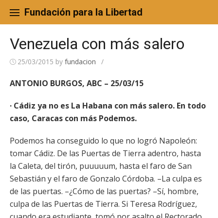
Skip
to
Fundación para la Libertad
content
Venezuela con más salero
25/03/2015
by
fundacion
/
ANTONIO BURGOS, ABC – 25/03/15
· Cádiz ya no es La Habana con más salero. En todo
caso, Caracas con más Podemos.
Podemos ha conseguido lo que no logró Napoleón:
tomar Cádiz. De las Puertas de Tierra adentro, hasta
la Caleta, del tirón, puuuuum, hasta el faro de San
Sebastián y el faro de Gonzalo Córdoba. –La culpa es
de las puertas. –¿Cómo de las puertas? –Sí, hombre,
culpa de las Puertas de Tierra. Si Teresa Rodríguez,
cuando era estudiante, tomó por asalto el Rectorado