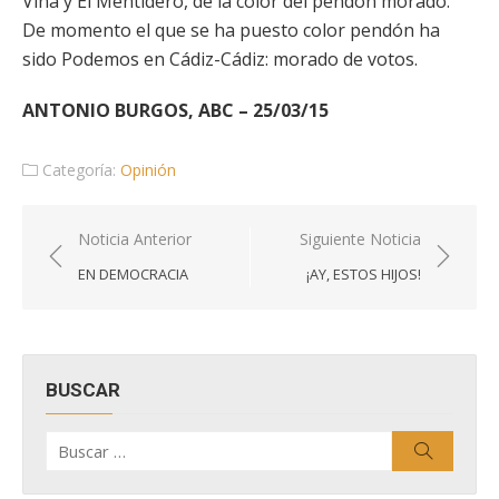
Viña y El Mentidero, de la color del pendón morado.
De momento el que se ha puesto color pendón ha
sido Podemos en Cádiz-Cádiz: morado de votos.
ANTONIO BURGOS, ABC – 25/03/15
Categoría:
Opinión
Navegación
Noticia Anterior
Siguiente Noticia
de
EN DEMOCRACIA
¡AY, ESTOS HIJOS!
entradas
BUSCAR
Buscar
Buscar
por: