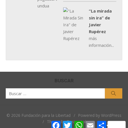
“La mirada
sin ira” de
Javier
Rupérez
más
información...
BUSCAR
Buscar
Busca
por:
© 2026 Fundación para la Libertad
/
Powered by WordPress
/
Theme by Design Lab
Facebook
Twitter
WhatsApp
Email
Comparti