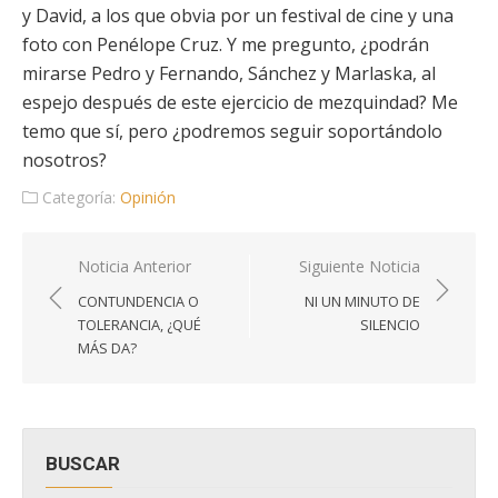
y David, a los que obvia por un festival de cine y una
foto con Penélope Cruz. Y me pregunto, ¿podrán
mirarse Pedro y Fernando, Sánchez y Marlaska, al
espejo después de este ejercicio de mezquindad? Me
temo que sí, pero ¿podremos seguir soportándolo
nosotros?
Categoría:
Opinión
Navegación
Noticia Anterior
Siguiente Noticia
de
CONTUNDENCIA O
NI UN MINUTO DE
entradas
TOLERANCIA, ¿QUÉ
SILENCIO
MÁS DA?
BUSCAR