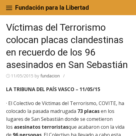
Skip
to
Fundación para la Libertad
content
Víctimas del Terrorismo
colocan placas clandestinas
en recuerdo de los 96
asesinados en San Sebastián
11/05/2015
by
fundacion
/
LA TRIBUNA DEL PAÍS VASCO – 11/05/15
· El Colectivo de Víctimas del Terrorismo, COVITE, ha
colocado la pasada madrugada
73 placas
en los
lugares de San Sebastián donde se cometieron
los
asesinatos terroristas
que acabaron con la vida
de
96 personas
. El Colectivo ha llevado a cabo esta