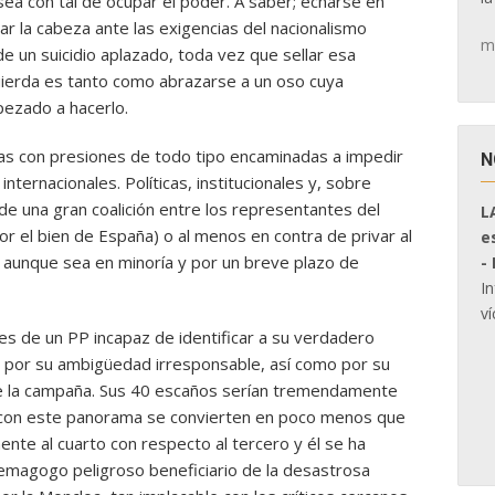
ea con tal de ocupar el poder. A saber; echarse en
r la cabeza ante las exigencias del nacionalismo
m
 de un suicidio aplazado, toda vez que sellar esa
quierda es tanto como abrazarse a un oso cuya
pezado a hacerlo.
as con presiones de todo tipo encaminadas a impedir
N
nternacionales. Políticas, institucionales y, sobre
de una gran coalición entre los representantes del
L
or el bien de España) o al menos en contra de privar al
e
, aunque sea en minoría y por un breve plazo de
-
I
ví
es de un PP incapaz de identificar a su verdadero
o por su ambigüedad irresponsable, así como por su
e la campaña. Sus 40 escaños serían tremendamente
ro con este panorama se convierten en poco menos que
mente al cuarto con respecto al tercero y él se ha
emagogo peligroso beneficiario de la desastrosa