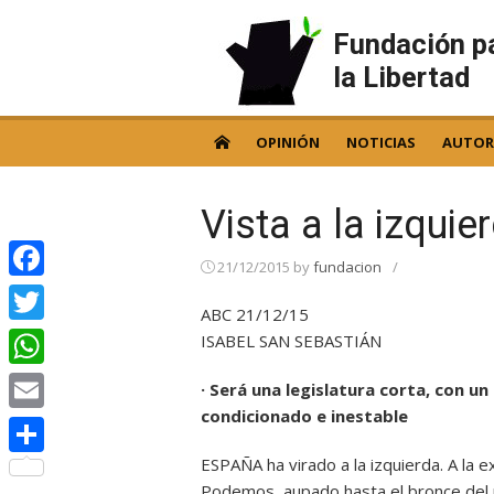
Skip
to
Fundación p
content
la Libertad
OPINIÓN
NOTICIAS
AUTOR
Vista a la izquie
21/12/2015
by
fundacion
/
Facebook
ABC 21/12/15
Twitter
ISABEL SAN SEBASTIÁN
WhatsApp
· Será una legislatura corta, con u
condicionado e inestable
Email
ESPAÑA ha virado a la izquierda. A la 
Compartir
Podemos, aupado hasta el bronce del p