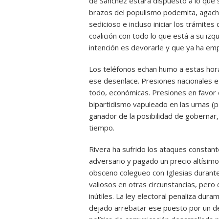
de Sánchez estará dispuesto a lo que s
brazos del populismo podemita, agacha
sedicioso e incluso iniciar los trámites
coalición con todo lo que está a su iz
intención es devorarle y que ya ha em
Los teléfonos echan humo a estas hor
ese desenlace. Presiones nacionales e i
todo, económicas. Presiones en favor 
bipartidismo vapuleado en las urnas (p
ganador de la posibilidad de gobernar
tiempo.
Rivera ha sufrido los ataques constant
adversario y pagado un precio altísim
obsceno colegueo con Iglesias durant
valiosos en otras circunstancias, pe
inútiles. La ley electoral penaliza dura
dejado arrebatar ese puesto por un d