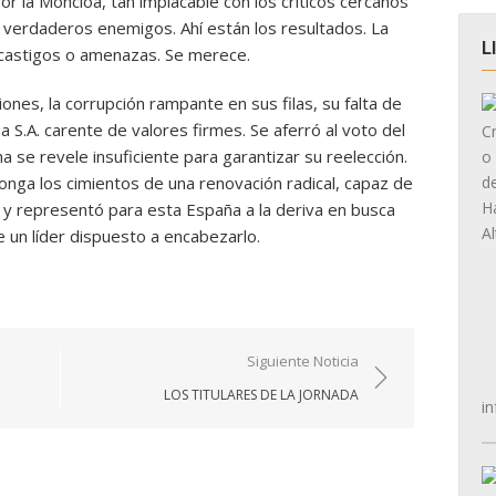
or la Moncloa, tan implacable con los críticos cercanos
verdaderos enemigos. Ahí están los resultados. La
L
 castigos o amenazas. Se merece.
iones, la corrupción rampante en sus filas, su falta de
 S.A. carente de valores firmes. Se aferró al voto del
se revele insuficiente para garantizar su reelección.
ga los cimientos de una renovación radical, capaz de
e y representó para esta España a la deriva en busca
un líder dispuesto a encabezarlo.
Siguiente Noticia
LOS TITULARES DE LA JORNADA
in