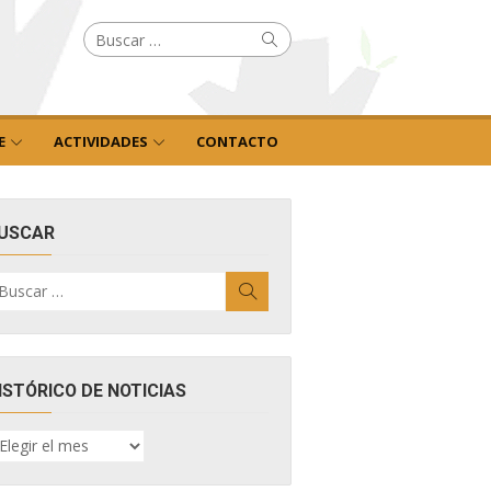
Buscar
Buscar
por:
E
ACTIVIDADES
CONTACTO
USCAR
uscar
Buscar
r:
ISTÓRICO DE NOTICIAS
ISTÓRICO
E
OTICIAS