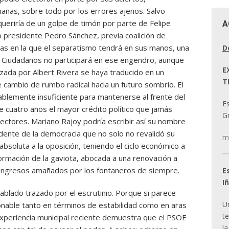
anas, sobre todo por los errores ajenos. Salvo
queriría de un golpe de timón por parte de Felipe
A
o presidente Pedro Sánchez, previa coalición de
as en la que el separatismo tendrá en sus manos, una
D
a. Ciudadanos no participará en ese engendro, aunque
E
zada por Albert Rivera se haya traducido en un
T
e cambio de rumbo radical hacia un futuro sombrío. El
bablemente insuficiente para mantenerse al frente del
E
e cuatro años el mayor crédito político que jamás
Gr
electores. Mariano Rajoy podría escribir así su nombre
idente de la democracia que no solo no revalidó su
m
bsoluta a la oposición, teniendo el ciclo económico a
formación de la gaviota, abocada a una renovación a
congresos amañados por los fontaneros de siempre.
E
I
iablado trazado por el escrutinio. Porque si parece
U
zonable tanto en términos de estabilidad como en aras
t
 experiencia municipal reciente demuestra que el PSOE
la