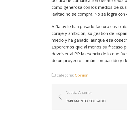
política de comunicación desarrollada p
como generosa con los medios de sus 
lealtad no se compra. No se logra con
A Rajoy le han pasado factura sus traic
coraje y ambición, su gestión de España
miedo y ha ganado, aunque esa cosecha 
Esperemos que al menos su fracaso pon
devolver al PP la esencia de lo que fu
de un proyecto común compartido y de 
Categoría:
Opinión
Navegación
Noticia Anterior
de
PARLAMENTO COLGADO
entradas