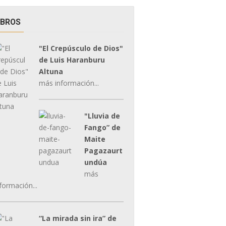
IBROS
"El Crepúsculo de Dios"
de Luis Haranburu
Altuna
más información...
"Lluvia de
Fango” de
Maite
Pagazaurt
undúa
más
formación...
“La mirada sin ira” de