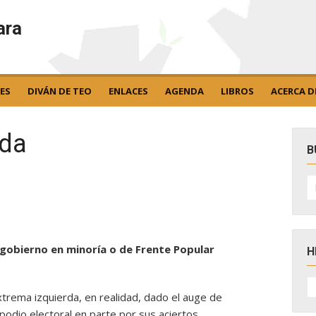
ara
ES
DIVÁN DE TEO
ENLACES
AGENDA
LIBROS
ACERCA D
rda
B
B
po
n gobierno en minoría o de Frente Popular
H
H
D
extrema izquierda, en realidad, dado el auge de
N
odio electoral en parte por sus aciertos,