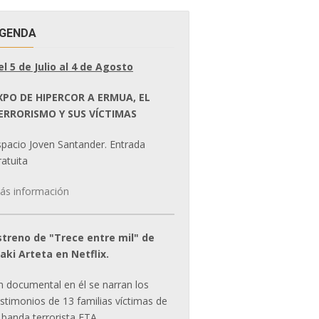
GENDA
el 5 de Julio al 4 de Agosto
XPO DE HIPERCOR A ERMUA, EL
ERRORISMO Y SUS VÍCTIMAS
spacio Joven Santander. Entrada
atuita
ás información
streno de "Trece entre mil" de
ñaki Arteta en Netflix.
n documental en él se narran los
estimonios de 13 familias víctimas de
 banda terrorista ETA.