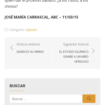
quién dar el próximo sablazo: ¿a los rusos, a los
chinos?
JOSÉ MARÍA CARRASCAL, ABC – 11/03/15
Categoría:
Opinión
Navegación
Noticia Anterior
Siguiente Noticia
de
SILBIDOS AL HIMNO
EL ESTADO ISLÁMICO
entradas
EXHIBE A UN NIÑO
VERDUGO
BUSCAR
Buscar
Buscar
por: