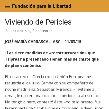
Skip
to
Fundación para la Libertad
content
Viviendo de Pericles
11/03/2015
by
fundacion
/
JOSÉ MARÍA CARRASCAL, ABC – 11/03/15
· Las siete medidas de «reestructuración» que
Tsipras ha presentado tienen más de chiste que
de plan económico.
EL escarceo de Grecia con la Unión Europea me
recuerda el de Julio Camba con su compañero de
noche madrileña, Sebastián Miranda. –Invítame a
cenar, le dijo en una ocasión el periodista al escultor. –
No tengo dinero, contestó éste. –Yo te lo presto, fue
la respuesta de Camba, que exigió luego la devolución.