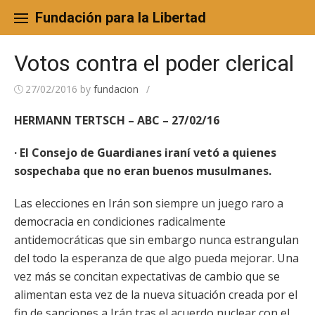
Skip
to
Fundación para la Libertad
content
Votos contra el poder clerical
27/02/2016
by
fundacion
/
HERMANN TERTSCH – ABC – 27/02/16
· El Consejo de Guardianes iraní vetó a quienes
sospechaba que no eran buenos musulmanes.
Las elecciones en Irán son siempre un juego raro a
democracia en condiciones radicalmente
antidemocráticas que sin embargo nunca estrangulan
del todo la esperanza de que algo pueda mejorar. Una
vez más se concitan expectativas de cambio que se
alimentan esta vez de la nueva situación creada por el
fin de sanciones a Irán tras el acuerdo nuclear con el