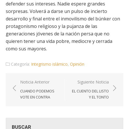
defender sus intereses. Nadie espere grandes
sorpresas. Volverá a darse un pulso de incierto
desarrollo y final entre el inmovilismo del búnker con
protagonismo religioso y la pujanza de las
generaciones jóvenes de la nación persa que no
quieren tener una vida pobre, mediocre y cerrada
como sus mayores.
Categoría:
Integrismo islámico
,
Opinión
Navegación
Noticia Anterior
Siguiente Noticia
de
CUANDO PODEMOS
EL CUENTO DEL LISTO
entradas
VOTE EN CONTRA
Y EL TONTO
BUSCAR