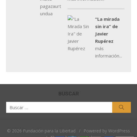
“La mirada
sin ira” de
Javier
Rupérez
más
información...
BUSCAR
Buscar
Busca
por:
© 2026 Fundación para la Libertad
/
Powered by WordPress