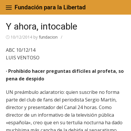
Skip
to
Fundación para la Libertad
content
Y ahora, intocable
10/12/2014
by
fundacion
/
ABC 10/12/14
LUIS VENTOSO
· Prohibido hacer preguntas difíciles al profeta, so
pena de despido
UN preámbulo aclaratorio: quien suscribe no forma
parte del club de fans del periodista Sergio Martín,
director y presentador del Canal 24 horas. Como
director de un informativo de la televisión pública
«española», creo que en su tertulia nocturna ha dado
muchísima más cancha de la debida al separatismo