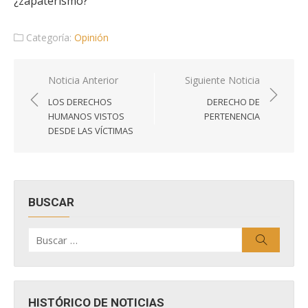
¿zapaterismo?
Categoría:
Opinión
Navegación
Noticia Anterior
Siguiente Noticia
de
LOS DERECHOS
DERECHO DE
entradas
HUMANOS VISTOS
PERTENENCIA
DESDE LAS VÍCTIMAS
BUSCAR
Buscar
Buscar
por:
HISTÓRICO DE NOTICIAS