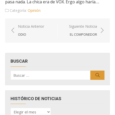
pasa nada. La chica era de VOX. Ergo algo haría….
Categoría:
Opinión
Navegación
Noticia Anterior
Siguiente Noticia
de
ODIO
EL COMPONEDOR
entradas
BUSCAR
Buscar
Buscar
por:
HISTÓRICO DE NOTICIAS
HISTÓRICO
DE