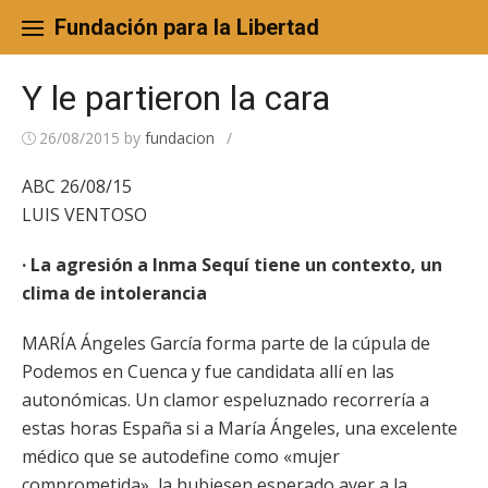
Skip
to
Fundación para la Libertad
content
Y le partieron la cara
26/08/2015
by
fundacion
/
ABC 26/08/15
LUIS VENTOSO
· La agresión a Inma Sequí tiene un contexto, un
clima de intolerancia
MARÍA Ángeles García forma parte de la cúpula de
Podemos en Cuenca y fue candidata allí en las
autonómicas. Un clamor espeluznado recorrería a
estas horas España si a María Ángeles, una excelente
médico que se autodefine como «mujer
comprometida», la hubiesen esperado ayer a la