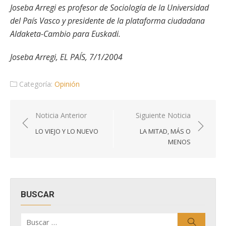
Joseba Arregi es profesor de Sociología de la Universidad
del País Vasco y presidente de la plataforma ciudadana
Aldaketa-Cambio para Euskadi.
Joseba Arregi, EL PAÍS, 7/1/2004
Categoría:
Opinión
Navegación
Noticia Anterior
Siguiente Noticia
de
LO VIEJO Y LO NUEVO
LA MITAD, MÁS O
entradas
MENOS
BUSCAR
Buscar
Buscar
por: