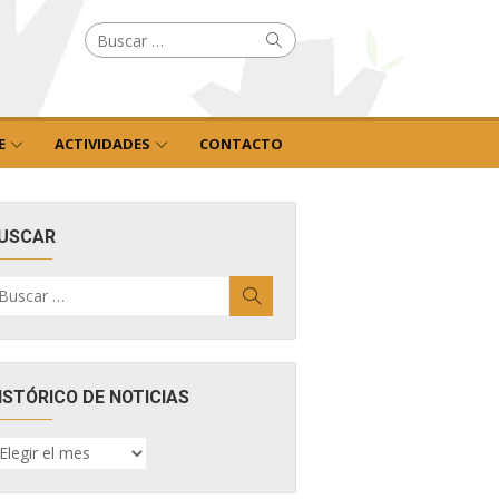
Buscar
Buscar
por:
E
ACTIVIDADES
CONTACTO
USCAR
uscar
Buscar
r:
ISTÓRICO DE NOTICIAS
ISTÓRICO
E
OTICIAS