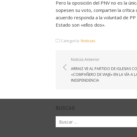
Pero la oposición del PNV no es la úni
sopesen su voto, comparten la crítica 
acuerdo responda a la voluntad de PP
Estado son «ellos dos».
Categoría:
Noticias
Navegación
Noticia Anterior
de
ARRAIZ VE AL PARTIDO DE IGLESIAS 
entradas
«COMPAÑERO DE VIAJE» EN LA VÍA A L
INDEPENDENCIA
BUSCAR
Buscar
por: