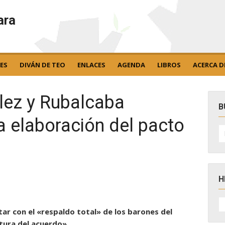
ara
ES
DIVÁN DE TEO
ENLACES
AGENDA
LIBROS
ACERCA D
lez y Rubalcaba
B
a elaboración del pacto
B
po
H
H
D
tar con el «respaldo total» de los barones del
N
ltura del acuerdo»