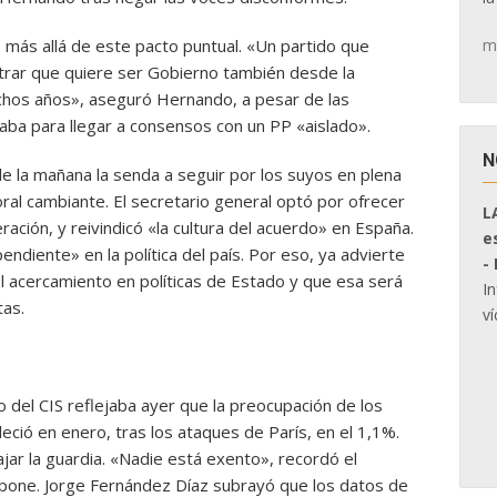
m
 más allá de este pacto puntual. «Un partido que
trar que quiere ser Gobierno también desde la
chos años», aseguró Hernando, a pesar de las
raba para llegar a consensos con un PP «aislado».
N
 la mañana la senda a seguir por los suyos en plena
ral cambiante. El secretario general optó por ofrecer
L
ción, y reivindicó «la cultura del acuerdo» en España.
e
 pendiente» en la política del país. Por eso, ya advierte
-
el acercamiento en políticas de Estado y que esa será
I
tas.
ví
o del CIS reflejaba ayer que la preocupación de los
ció en enero, tras los ataques de París, en el 1,1%.
ajar la guardia. «Nadie está exento», recordó el
supone. Jorge Fernández Díaz subrayó que los datos de