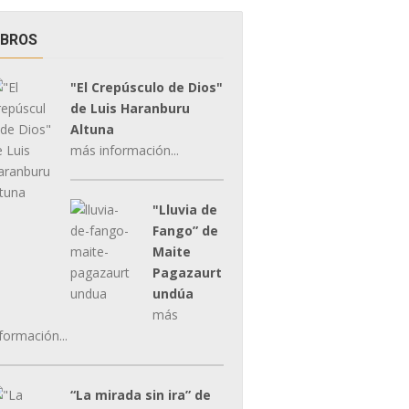
IBROS
"El Crepúsculo de Dios"
de Luis Haranburu
Altuna
más información...
"Lluvia de
Fango” de
Maite
Pagazaurt
undúa
más
formación...
“La mirada sin ira” de