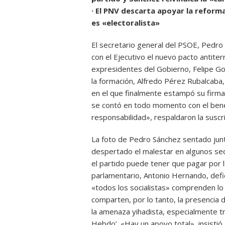
· El PNV descarta apoyar la reforma
es «electoralista»
El secretario general del PSOE, Pedro 
con el Ejecutivo el nuevo pacto antiter
expresidentes del Gobierno, Felipe Gon
la formación, Alfredo Pérez Rubalcaba,
en el que finalmente estampó su firma
se contó en todo momento con el bene
responsabilidad», respaldaron la suscri
La foto de Pedro Sánchez sentado junt
despertado el malestar en algunos sec
el partido puede tener que pagar por l
parlamentario, Antonio Hernando, defi
«todos los socialistas» comprenden lo
comparten, por lo tanto, la presencia 
la amenaza yihadista, especialmente tra
Hebdo’. «Hay un apoyo total», insisti