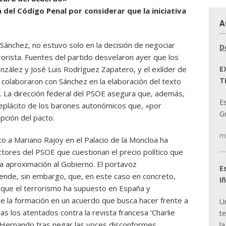
 del Código Penal por considerar que la iniciativa
A
Sánchez, no estuvo solo en la decisión de negociar
D
rorista. Fuentes del partido desvelaron ayer que los
E
zález y José Luis Rodríguez Zapatero, y el exlíder de
T
 colaboraron con Sánchez en la elaboración del texto
. La dirección federal del PSOE asegura que, además,
E
plácito de los barones autonómicos que, «por
Gr
pción del pacto.
m
o a Mariano Rajoy en el Palacio de la Moncloa ha
tores del PSOE que cuestionan el precio político que
a aproximación al Gobierno. El portavoz
E
ende, sin embargo, que, en este caso en concreto,
I
 que el terrorismo ha supuesto en España y
de la formación en un acuerdo que busca hacer frente a
U
s los atentados contra la revista francesa ‘Charlie
t
ó Hernando tras negar las voces disconformes.
la