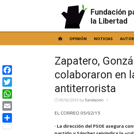
Skip
to
Fundación p
content
la Libertad
OPINIÓN
NOTICIAS
AUTOR
Zapatero, Gonzá
colaboraron en l
Facebook
antiterrorista
Twitter
05/02/2015
by
fundacion
/
WhatsApp
EL CORREO 05/02/15
Email
· La dirección del PSOE asegura con
Compartir
partido y Sánchez reivindica la «cu