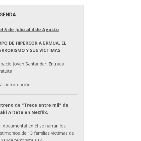
GENDA
el 5 de Julio al 4 de Agosto
XPO DE HIPERCOR A ERMUA, EL
ERRORISMO Y SUS VÍCTIMAS
spacio Joven Santander. Entrada
atuita
ás información
streno de "Trece entre mil" de
ñaki Arteta en Netflix.
n documental en él se narran los
estimonios de 13 familias víctimas de
 banda terrorista ETA.