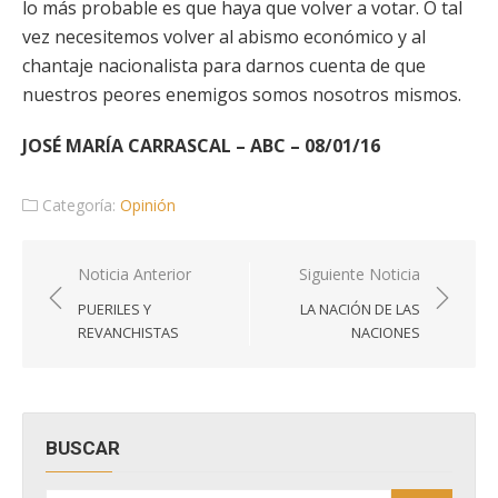
lo más probable es que haya que volver a votar. O tal
vez necesitemos volver al abismo económico y al
chantaje nacionalista para darnos cuenta de que
nuestros peores enemigos somos nosotros mismos.
JOSÉ MARÍA CARRASCAL – ABC – 08/01/16
Categoría:
Opinión
Navegación
Noticia Anterior
Siguiente Noticia
de
PUERILES Y
LA NACIÓN DE LAS
entradas
REVANCHISTAS
NACIONES
BUSCAR
Buscar