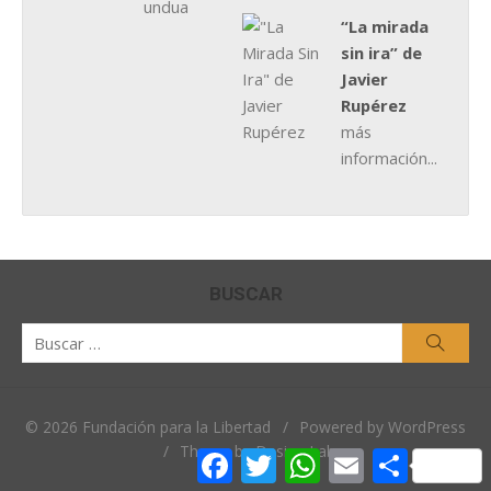
“La mirada
sin ira” de
Javier
Rupérez
más
información...
BUSCAR
Buscar
Busca
por:
© 2026 Fundación para la Libertad
/
Powered by WordPress
/
Theme by Design Lab
Facebook
Twitter
WhatsApp
Email
Comparti