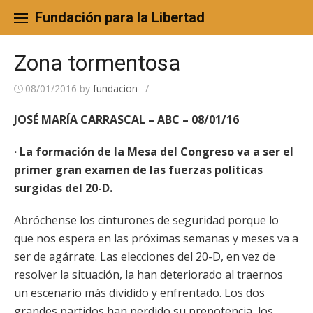
Skip
to
Fundación para la Libertad
content
Zona tormentosa
08/01/2016
by
fundacion
/
JOSÉ MARÍA CARRASCAL – ABC – 08/01/16
· La formación de la Mesa del Congreso va a ser el
primer gran examen de las fuerzas políticas
surgidas del 20-D.
Abróchense los cinturones de seguridad porque lo
que nos espera en las próximas semanas y meses va a
ser de agárrate. Las elecciones del 20-D, en vez de
resolver la situación, la han deteriorado al traernos
un escenario más dividido y enfrentado. Los dos
grandes partidos han perdido su prepotencia, los