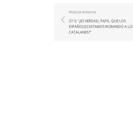
Navegación
Noticia Anterior
de
27-S: “¿ES VERDAD, PAPÁ, QUE LOS
entradas
ESPAÑOLES ESTAMOS ROBANDO A LO
CATALANES?”