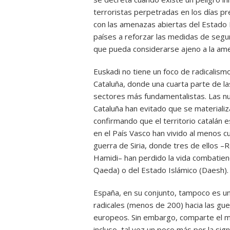
terroristas perpetradas en los días pr
con las amenazas abiertas del Estado I
países a reforzar las medidas de segur
que pueda considerarse ajeno a la ame
Euskadi no tiene un foco de radicalism
Cataluña, donde una cuarta parte de la
sectores más fundamentalistas. Las nu
Cataluña han evitado que se materializ
confirmando que el territorio catalán 
en el País Vasco han vivido al menos c
guerra de Siria, donde tres de ellos
Hamidi– han perdido la vida combatiendo
Qaeda) o del Estado Islámico (Daesh).
España, en su conjunto, tampoco es un
radicales (menos de 200) hacia las gue
europeos. Sin embargo, comparte el m
incluso, tal vez un poco más por la sign