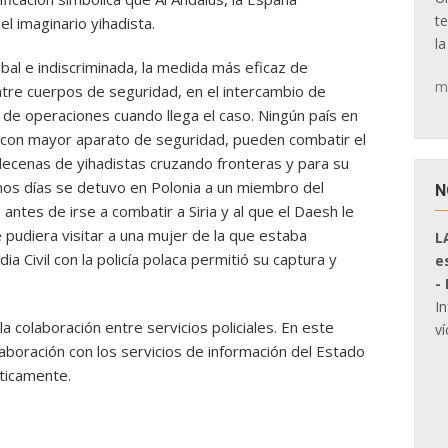
t
l imaginario yihadista.
la
al e indiscriminada, la medida más eficaz de
m
ntre cuerpos de seguridad, en el intercambio de
o de operaciones cuando llega el caso. Ningún país en
 y con mayor aparato de seguridad, pueden combatir el
 decenas de yihadistas cruzando fronteras y para su
unos días se detuvo en Polonia a un miembro del
N
 antes de irse a combatir a Siria y al que el Daesh le
pudiera visitar a una mujer de la que estaba
L
a Civil con la policía polaca permitió su captura y
e
-
I
a colaboración entre servicios policiales. En este
ví
laboración con los servicios de información del Estado
íticamente.