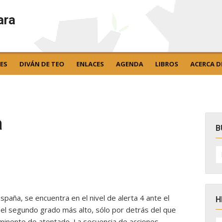
ara
ES
DIVÁN DE TEO
ENLACES
AGENDA
LIBROS
ACERCA D
a
B
B
po
España, se encuentra en el nivel de alerta 4 ante el
H
 el segundo grado más alto, sólo por detrás del que
H
nminente de atentado. La secuencia de acciones