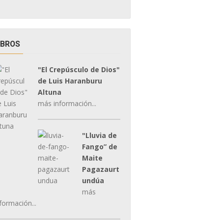
IBROS
"El Crepúsculo de Dios"
de Luis Haranburu
Altuna
más información...
"Lluvia de
Fango” de
Maite
Pagazaurt
undúa
más
formación...