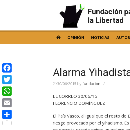
Skip
to
Fundación p
content
la Libertad
OPINIÓN
NOTICIAS
AUTOR
Alarma Yihadist
Facebook
30/06/2015
by
fundacion
/
Twitter
EL CORREO 30/06/15
WhatsApp
FLORENCIO DOMÍNGUEZ
Email
El País Vasco, al igual que el resto de 
riesgo provocado por el yihadismo. Es
Compartir
se decreta cuando existe un peligro i