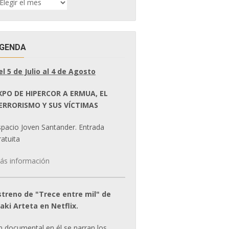
E
OTICIAS
GENDA
el 5 de Julio al 4 de Agosto
XPO DE HIPERCOR A ERMUA, EL
ERRORISMO Y SUS VÍCTIMAS
spacio Joven Santander. Entrada
atuita
ás información
streno de "Trece entre mil" de
ñaki Arteta en Netflix.
n documental en él se narran los