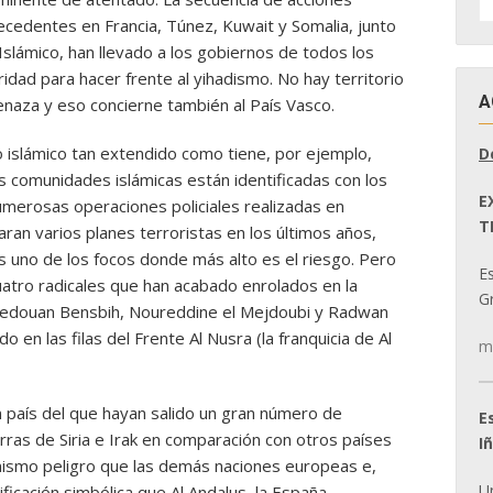
D
ecedentes en Francia, Túnez, Kuwait y Somalia, junto
N
slámico, han llevado a los gobiernos de todos los
idad para hacer frente al yihadismo. No hay territorio
A
naza y eso concierne también al País Vasco.
o islámico tan extendido como tiene, por ejemplo,
D
s comunidades islámicas están identificadas con los
E
merosas operaciones policiales realizadas en
T
aran varios planes terroristas en los últimos años,
es uno de los focos donde más alto es el riesgo. Pero
E
uatro radicales que han acabado enrolados en la
Gr
 –Redouan Bensbih, Noureddine el Mejdoubi y Radwan
 en las filas del Frente Al Nusra (la franquicia de Al
m
 país del que hayan salido un gran número de
E
rras de Siria e Irak en comparación con otros países
I
ismo peligro que las demás naciones europeas e,
U
ificación simbólica que Al Andalus, la España