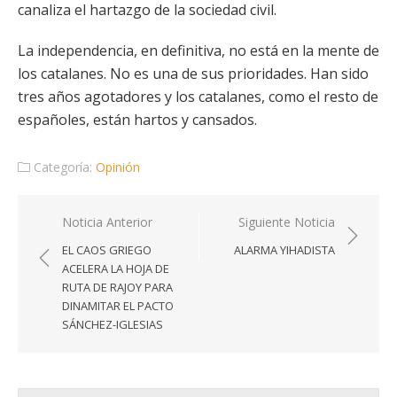
canaliza el hartazgo de la sociedad civil.
La independencia, en definitiva, no está en la mente de
los catalanes. No es una de sus prioridades. Han sido
tres años agotadores y los catalanes, como el resto de
españoles, están hartos y cansados.
Categoría:
Opinión
Navegación
Noticia Anterior
Siguiente Noticia
de
EL CAOS GRIEGO
ALARMA YIHADISTA
entradas
ACELERA LA HOJA DE
RUTA DE RAJOY PARA
DINAMITAR EL PACTO
SÁNCHEZ-IGLESIAS