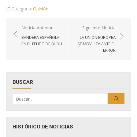
Categoría:
Opinión
Navegación
Noticia Anterior
Siguiente Noticia
de
BANDERA ESPAÑOLA
LA UNIÓN EUROPEA
entradas
EN EL FEUDO DE BILDU
SE MOVILIZA ANTE EL
TERROR
BUSCAR
Buscar
Buscar
por:
HISTÓRICO DE NOTICIAS