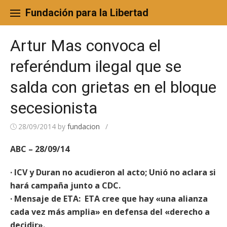
Skip
to
Fundación para la Libertad
content
Artur Mas convoca el
referéndum ilegal que se
salda con grietas en el bloque
secesionista
28/09/2014
by
fundacion
/
ABC – 28/09/14
· ICV y Duran no acudieron al acto; Unió no aclara si
hará campaña junto a CDC.
· Mensaje de ETA: ETA cree que hay «una alianza
cada vez más amplia» en defensa del «derecho a
decidir».