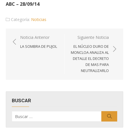
ABC – 28/09/14
Categoría:
Noticias
Navegación
Noticia Anterior
Siguiente Noticia
de
LA SOMBRA DE PUJOL
EL NÚCLEO DURO DE
entradas
MONCLOA ANALIZA AL
DETALLE EL DECRETO
DE MAS PARA
NEUTRALIZARLO
BUSCAR
Buscar
Buscar
por: