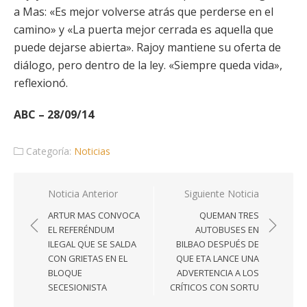
a Mas: «Es mejor volverse atrás que perderse en el
camino» y «La puerta mejor cerrada es aquella que
puede dejarse abierta». Rajoy mantiene su oferta de
diálogo, pero dentro de la ley. «Siempre queda vida»,
reflexionó.
ABC – 28/09/14
Categoría:
Noticias
Navegación
Noticia Anterior
Siguiente Noticia
de
ARTUR MAS CONVOCA
QUEMAN TRES
entradas
EL REFERÉNDUM
AUTOBUSES EN
ILEGAL QUE SE SALDA
BILBAO DESPUÉS DE
CON GRIETAS EN EL
QUE ETA LANCE UNA
BLOQUE
ADVERTENCIA A LOS
SECESIONISTA
CRÍTICOS CON SORTU