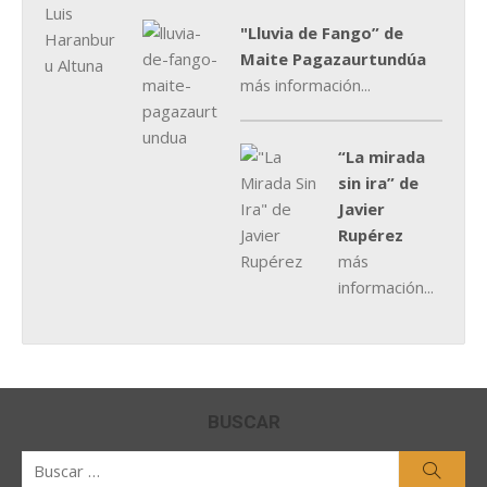
"Lluvia de Fango” de
Maite Pagazaurtundúa
más información...
“La mirada
sin ira” de
Javier
Rupérez
más
información...
BUSCAR
Buscar
Busca
por: