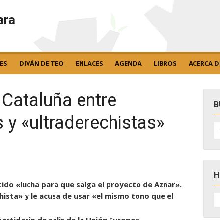
ara
ES
DIVÁN DE TEO
ENLACES
AGENDA
LIBROS
ACERCA D
 Cataluña entre
B
 y «ultraderechistas»
B
po
H
tido «lucha para que salga el proyecto de Aznar».
H
chista» y le acusa de usar «el mismo tono que el
D
N
 partidario de salir de la Unión Europea.