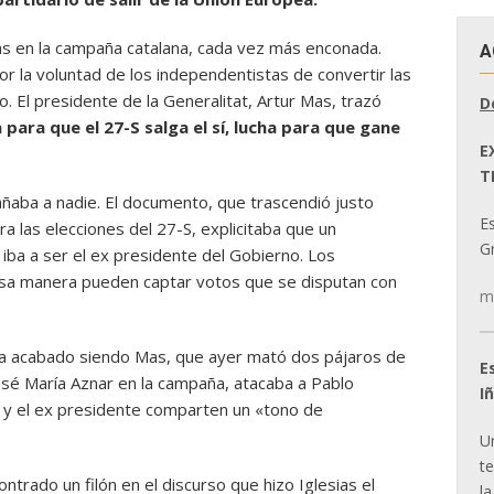
as en la campaña catalana, cada vez más enconada.
A
 la voluntad de los independentistas de convertir las
. El presidente de la Generalitat, Artur Mas, trazó
D
 para que el 27-S salga el sí, lucha para que gane
E
T
añaba a nadie. El documento, que trascendió justo
E
 las elecciones del 27-S, explicitaba que un
Gr
 iba a ser el ex presidente del Gobierno. Los
sa manera pueden captar votos que se disputan con
m
 ha acabado siendo Mas, que ayer mató dos pájaros de
E
osé María Aznar en la campaña, atacaba a Pablo
I
s y el ex presidente comparten un «tono de
U
t
trado un filón en el discurso que hizo Iglesias el
la