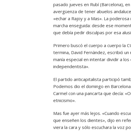
pasado jueves en Rubí (Barcelona), en 
avergüenza de tener abuelos andaluce
«echar a Rajoy y a Mas». La poderosa
marcha enseguida: desde ese momento,
que debía pedir disculpas por esa alusi
Primero buscó el cuerpo a cuerpo la CU
termina, David Fernàndez, escribió un 
manía especial en intentar dividir a l
independentista».
El partido anticapitalista participó tamb
Podemos dio el domingo en Barcelona. V
Carmel con una pancarta que decía: «O
etnicismo».
Mas fue ayer más lejos. «Cuando escuc
que enseñen los dientes», dijo en refer
viera la cara y sólo escuchara la voz p