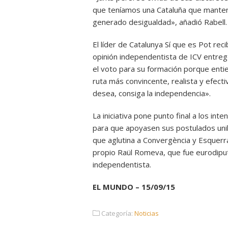
que teníamos una Cataluña que mantení
generado desigualdad», añadió Rabell.
El líder de Catalunya Sí que es Pot rec
opinión independentista de ICV entregó
el voto para su formación porque enti
ruta más convincente, realista y efectiv
desea, consiga la independencia».
La iniciativa pone punto final a los in
para que apoyasen sus postulados unilat
que aglutina a Convergència y Esquerra
propio Raül Romeva, que fue eurodiput
independentista.
EL MUNDO – 15/09/15
Categoría:
Noticias