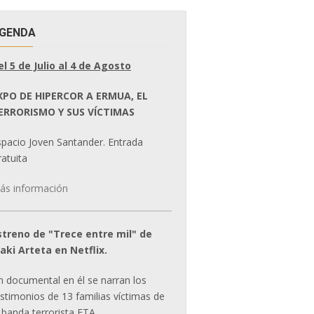
GENDA
el 5 de Julio al 4 de Agosto
XPO DE HIPERCOR A ERMUA, EL
ERRORISMO Y SUS VÍCTIMAS
spacio Joven Santander. Entrada
atuita
ás información
streno de "Trece entre mil" de
ñaki Arteta en Netflix.
n documental en él se narran los
estimonios de 13 familias víctimas de
 banda terrorista ETA.