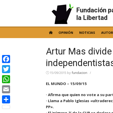
Skip
to
Fundación p
content
la Libertad
OPINIÓN
NOTICIAS
AUTOR
Artur Mas divide
independentistas
Facebook
15/09/2015
by
fundacion
/
Twitter
EL MUNDO – 15/09/15
WhatsApp
· Afirma que quien no vote a su par
Email
· Llama a Pablo Iglesias «ultradere
PP».
Compartir
· El ‘número 3’ de la CUP se declara