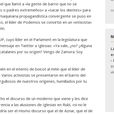
el que llamó a «la gente de barrio que no se
s o padres extremeños» a «sacar los dientes» para
m
 maquinaria propagandística convergente se puso en
 el líder de Podemos se convirtió en un «etnicista»
ón.
N
P, cuyo líder en el Parlament en la legislatura que
mensaje en Twitter a Iglesias: «Ya vale, ¿no? ¿Alguna
L
os catalanes por su origen? Vengo de Zamora. Soy
e
-
I
ién en el intento de boicot al mitin que el líder de
ví
arios activistas se presentaron en el barrio del
rgullosos de nuestros orígenes, humillados por tu
ho el discurso de un moderno que viene y les dice
encia a las alusiones de Iglesias en Rubí, «si no le
odría ser el mismo discurso que el de Aznar, que el de