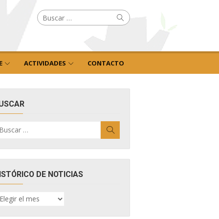
Buscar
Buscar
por:
E
ACTIVIDADES
CONTACTO
USCAR
uscar
Buscar
r:
ISTÓRICO DE NOTICIAS
ISTÓRICO
E
OTICIAS