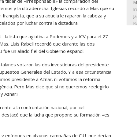
ra tildar de «irresponsable» la comparación del
demos y la ultraderecha. Iglesias recordó a Mas que su
 franquista, que a su abuela le raparon la cabeza y
elados por luchar contra la dictadura.
 –la lista que aglutina a Podemos y a ICV para el 27-
Mas. Lluís Rabell recordó que durante las dos
 fue un aliado fiel del Gobierno español.
atalanes votaron las dos investiduras del presidente
upuestos Generales del Estado. Y a esa circunstancia
timos presidente a Aznar, ni votamos la reforma
ergència. Pero Mas dice que si no queremos reelegirlo
y Aznar».
rente a la confrontación nacional, por «el
y destacó que la lucha que propone su formación «es
os y enfoques en algunas campañas de CiU, que decían