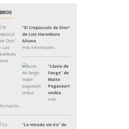
IBROS
"El Crepúsculo de Dios"
de Luis Haranburu
Altuna
más información...
"Lluvia de
Fango” de
Maite
Pagazaurt
undúa
más
formación...
“La mirada sin ira” de