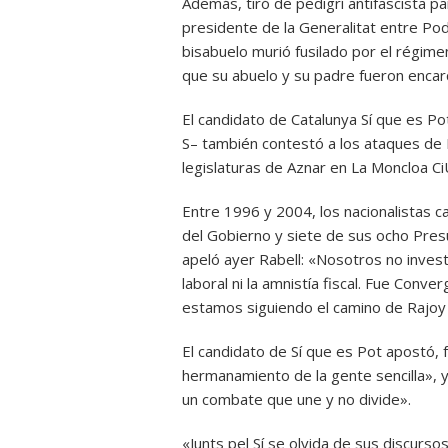
Además, tiró de pedigrí antifascista pa
presidente de la Generalitat entre Po
bisabuelo murió fusilado por el régimen
que su abuelo y su padre fueron encarc
El candidato de Catalunya Sí que es Pot
S– también contestó a los ataques de 
legislaturas de Aznar en La Moncloa CiU
Entre 1996 y 2004, los nacionalistas c
del Gobierno y siete de sus ocho Pres
apeló ayer Rabell: «Nosotros no inves
laboral ni la amnistía fiscal. Fue Conv
estamos siguiendo el camino de Rajoy 
El candidato de Sí que es Pot apostó, f
hermanamiento de la gente sencilla», 
un combate que une y no divide».
«Junts pel Sí se olvida de sus discurs