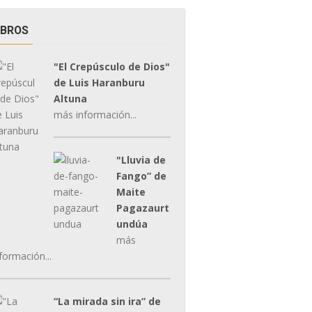
IBROS
"El Crepúsculo de Dios"
de Luis Haranburu
Altuna
más información...
"Lluvia de
Fango” de
Maite
Pagazaurt
undúa
más
formación...
“La mirada sin ira” de