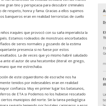
ene gran tino y perspicacia para descubrir criminales
o de respeto, honra y fama. Gracias a ellos supimos
A
 los banqueros eran en realidad terroristas de cuello
D
E
niños iraquíes que provocó con su saña imperialista la
T
vapiés. Estamos rodeados de monstruos encorbatados
uflados de seres normales y gozando de la estima
E
nquietante presencia si no fuese por estos
Gr
n exaltados. La de veces que yo mismo habré saludado
 ante el autor de una hecatombe (literal: en griego,
m
a mano que me estrechaba.
upción de este izquierdismo de escrache nos ha
E
ente tenidos por indeseables eran en realidad
I
mayor confianza. Muy en primer lugar los batasunos,
taferros de ETA si Podemos no los hubiese rescatado
U
iertos municipios del norte. Sin la tarea pedagógica
t
nara seguiría teniendo por brutales carniceros a esos
la