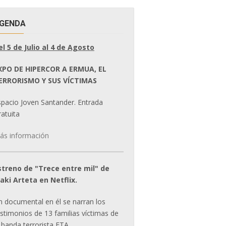
GENDA
el 5 de Julio al 4 de Agosto
XPO DE HIPERCOR A ERMUA, EL
ERRORISMO Y SUS VÍCTIMAS
spacio Joven Santander. Entrada
atuita
ás información
streno de "Trece entre mil" de
ñaki Arteta en Netflix.
n documental en él se narran los
estimonios de 13 familias víctimas de
 banda terrorista ETA.