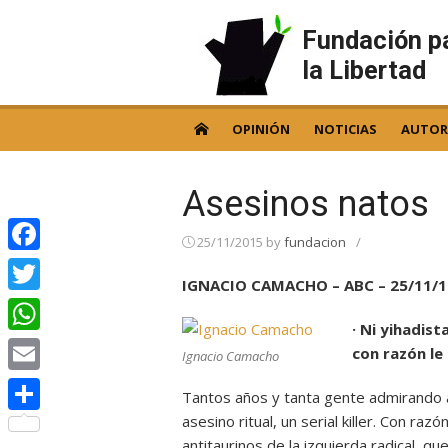
Skip
to
Fundación p
content
la Libertad
OPINIÓN
NOTICIAS
AUTOR
Asesinos natos
25/11/2015
by
fundacion
/
Facebook
IGNACIO CAMACHO – ABC – 25/11/1
Twitter
· Ni yihadist
WhatsApp
con razón le
Ignacio Camacho
Email
Tantos años y tanta gente admirando 
asesino ritual, un serial killer. Con ra
Compartir
antitaurinos de la izquierda radical, q