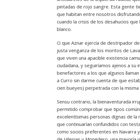
pintadas de rojo sangre. Esta gente ti
que habitan entre nosotros disfrutand
cuando la crisis de los desahucios que
blanco.
O que Aznar ejercía de destripador de 
justa venganza de los moritos de La
que viven una apacible existencia cam
ciudadana, y seguiríamos ajenos a su i
benefactores a los que algunos llama
a Curro sin darme cuenta de que estaba
cien bueyes) perpetrada con la mism
Sensu contrario, la bienaventurada irr
permitido comprobar que tipos comúnm
excelentísimas personas dignas de la 
que continuarían confundidos con tes
como socios preferentes en Navarra y c
de Iglesias y Monedero, una mayoría ig