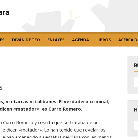
ara
ES
DIVÁN DE TEO
ENLACES
AGENDA
LIBROS
ACERCA D
B
B
po
5
as, ni etarras ni talibanes. El verdadero criminal,
 dicen «matador», es Curro Romero.
H
a Curro Romero y resulta que se trataba de un
H
D
zón le dicen «matador». Lo han tenido que revelar los
N
ue le han amanecido su estatua sevillana con las manos