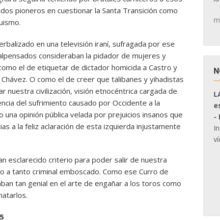
cidos pioneros en cuestionar la Santa Transición como
m
uismo.
rbalizado en una televisión iraní, sufragada por ese
 malpensados consideraban la pidador de mujeres y
como el de etiquetar de dictador homicida a Castro y
N
Chávez. O como el de creer que talibanes y yihadistas
ar nuestra civilización, visión etnocéntrica cargada de
L
encia del sufrimiento causado por Occidente a la
e
o una opinión pública velada por prejuicios insanos que
-
as a la feliz aclaración de esta izquierda injustamente
I
ví
n esclarecido criterio para poder salir de nuestra
mpo a tanto criminal emboscado. Como ese Curro de
ban tan genial en el arte de engañar a los toros como
matarlos.
5