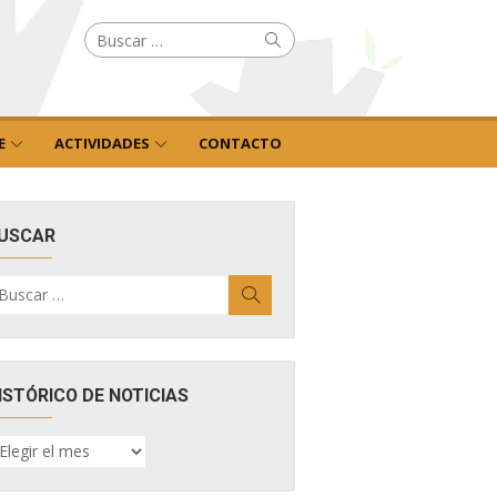
Buscar
Buscar
por:
E
ACTIVIDADES
CONTACTO
USCAR
uscar
Buscar
r:
ISTÓRICO DE NOTICIAS
ISTÓRICO
E
OTICIAS