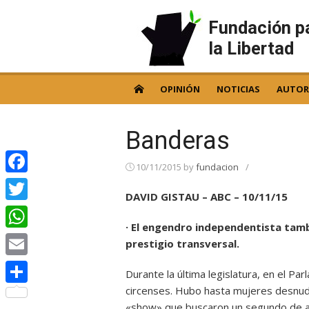
Skip
to
Fundación p
content
la Libertad
OPINIÓN
NOTICIAS
AUTOR
Banderas
10/11/2015
by
fundacion
/
Facebook
DAVID GISTAU – ABC – 10/11/15
Twitter
· El engendro independentista tambi
WhatsApp
prestigio transversal.
Email
Durante la última legislatura, en el Pa
circenses. Hubo hasta mujeres desnud
Compartir
«show» que buscaron un segundo de ate