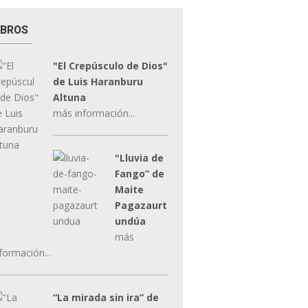
IBROS
"El Crepúsculo de Dios"
de Luis Haranburu
Altuna
más información...
"Lluvia de
Fango” de
Maite
Pagazaurt
undúa
más
formación...
“La mirada sin ira” de