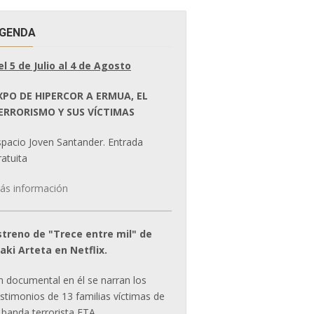
GENDA
el 5 de Julio al 4 de Agosto
XPO DE HIPERCOR A ERMUA, EL
ERRORISMO Y SUS VÍCTIMAS
spacio Joven Santander. Entrada
atuita
ás información
streno de "Trece entre mil" de
ñaki Arteta en Netflix.
n documental en él se narran los
estimonios de 13 familias víctimas de
 banda terrorista ETA.