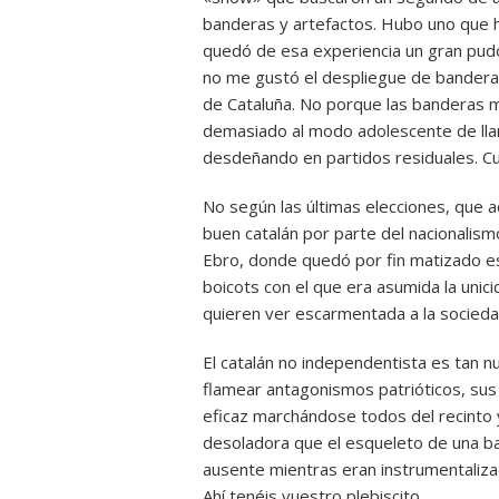
banderas y artefactos. Hubo uno que hi
quedó de esa experiencia un gran pudo
no me gustó el despliegue de banderas
de Cataluña. No porque las banderas m
demasiado al modo adolescente de llam
desdeñando en partidos residuales. Cua
No según las últimas elecciones, que a
buen catalán por parte del nacionalism
Ebro, donde quedó por fin matizado e
boicots con el que era asumida la unic
quieren ver escarmentada a la socieda
El catalán no independentista es tan n
flamear antagonismos patrióticos, su
eficaz marchándose todos del recinto
desoladora que el esqueleto de una ba
ausente mientras eran instrumentaliza
Ahí tenéis vuestro plebiscito.