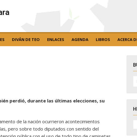
ara
ES
DIVÁN DE TEO
ENLACES
AGENDA
LIBROS
ACERCA D
B
B
po
én perdió, durante las últimas elecciones, su
H
rlamento de la nación ocurrieron acontecimientos
H
D
as, pero sobre todo diputados con sentido del
N
nción pública con el uso de todo tipo de camisetas,