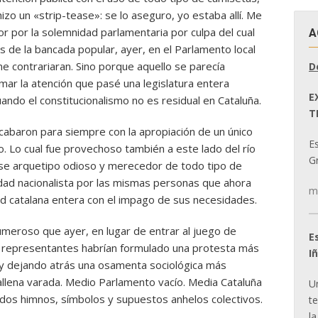
zo un «strip-tease»: se lo aseguro, yo estaba allí. Me
r por la solemnidad parlamentaria por culpa del cual
A
 de la bancada popular, ayer, en el Parlamento local
e contrariaran. Sino porque aquello se parecía
D
ar la atención que pasé una legislatura entera
E
ndo el constitucionalismo no es residual en Cataluña.
T
cabaron para siempre con la apropiación de un único
E
o. Lo cual fue provechoso también a este lado del río
Gr
se arquetipo odioso y merecedor de todo tipo de
idad nacionalista por las mismas personas que ahora
m
d catalana entera con el impago de sus necesidades.
umeroso que ayer, en lugar de entrar al juego de
E
s representantes habrían formulado una protesta más
I
 y dejando atrás una osamenta sociológica más
llena varada. Medio Parlamento vacío. Media Cataluña
U
dos himnos, símbolos y supuestos anhelos colectivos.
t
la