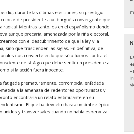
m
rdió, durante las últimas elecciones, su prestigio
r colocar de presidente a un burgués convergente que
ra radical. Mientras tanto, es en el españolismo donde
eva aunque precaria, amenazada por la riña electoral,
earnos con el descubrimiento de que la ley y la
N
, sino que trascienden las siglas. En definitiva, de
ionales nos convierte en lo que sólo fuimos contra el
L
consciente de sí. Algo que debe sentir un presidente a
e
como si la acción fuera inocente.
-
I
cia fatigada prematuramente, corrompida, enfadada
ví
sometida a la amenaza de redentores oportunistas y
 pronto encontraría un relato estimulante en su
ependentismo. El que ha devuelto hasta un timbre épico
cho unidos y transversales cuando no había esperanza