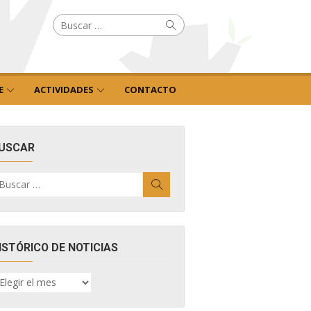
Buscar
Buscar
por:
E
ACTIVIDADES
CONTACTO
USCAR
uscar
Buscar
r:
ISTÓRICO DE NOTICIAS
ISTÓRICO
E
OTICIAS