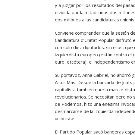
y a juzgar por los resultados del pasa
dividida por la mitad: unos dos millon
dos millones a las candidaturas unionis
Conviene comprender que la sesión de 
Candidatura d’Unitat Popular disfrutó 
con sólo diez diputados: sin ellos, que
izquierdista europeo (están contra el c
euro, etcétera), el independentismo en
Su portavoz, Anna Gabriel, no ahorró ge
Artur Mas. Desde la bancada de Junts p
capitalista también quería marcar dis
revolucionarios. Se necesitan pero no s
de Podemos, hizo una enésima invocació
desmarcarse de la izquierda independe
unionistas.
El Partido Popular sacó banderas espa