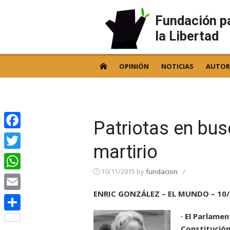
Skip
to
Fundación p
content
la Libertad
OPINIÓN
NOTICIAS
AUTOR
Patriotas en bu
Facebook
martirio
Twitter
10/11/2015
by
fundacion
/
WhatsApp
ENRIC GONZÁLEZ – EL MUNDO – 10/
Email
· El Parlame
Compartir
Constitución