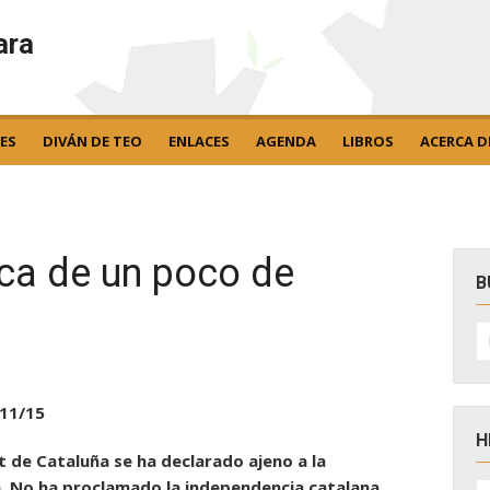
ara
ES
DIVÁN DE TEO
ENLACES
AGENDA
LIBROS
ACERCA D
sca de un poco de
B
B
po
11/15
H
nt de Cataluña se ha declarado ajeno a la
H
. No ha proclamado la independencia catalana,