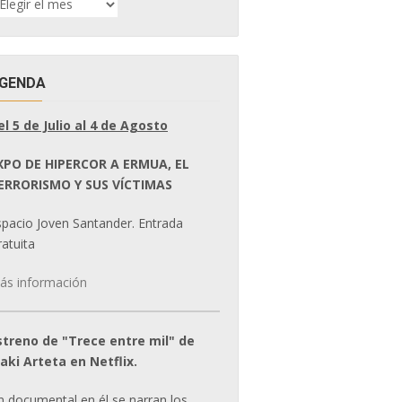
E
OTICIAS
GENDA
el 5 de Julio al 4 de Agosto
XPO DE HIPERCOR A ERMUA, EL
ERRORISMO Y SUS VÍCTIMAS
spacio Joven Santander. Entrada
atuita
ás información
streno de "Trece entre mil" de
ñaki Arteta en Netflix.
n documental en él se narran los