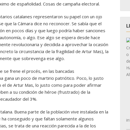
áximo de españolidad. Cosas de campaña electoral.
tarios catalanes representaron su papel con un ojo
ese que la Cámara dice no reconocer. Se sabía que el
L
xión en pocos días y que luego podría haber sanciones
a autonomía, o algo. Ese algo se espera desde hace
ente revolucionaria y decidida a aprovechar la ocasión
ncreto la circunstancia de la fragilidad de Artur Mas), la
amente que sobrevenga ese algo.
ue se frene el procés, en las bancadas
 gana un poco de martirio patriótico. Poco, lo justo
mo el de Artur Mas, lo justo como para poder afirmar
eben a su condición de héroe (frustrado) de la
 recaudador del 3%.
talana. Buena parte de la población vive instalada en la
e ha conseguido y que faltan solamente algunos
in
ias, se trata de una reacción parecida a la de los