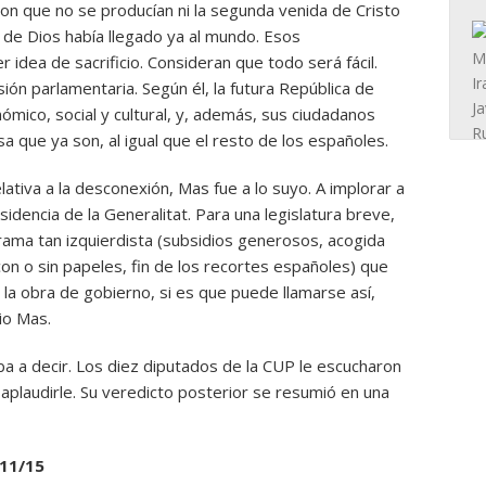
n que no se producían ni la segunda venida de Cristo
ino de Dios había llegado ya al mundo. Esos
 idea de sacrificio. Consideran que todo será fácil.
sión parlamentaria. Según él, la futura República de
nómico, social y cultural, y, además, sus ciudadanos
 que ya son, al igual que el resto de los españoles.
ativa a la desconexión, Mas fue a lo suyo. A implorar a
idencia de la Generalitat. Para una legislatura breve,
ama tan izquierdista (subsidios generosos, acogida
con o sin papeles, fin de los recortes españoles) que
 la obra de gobierno, si es que puede llamarse así,
io Mas.
iba a decir. Los diez diputados de la CUP le escucharon
 aplaudirle. Su veredicto posterior se resumió en una
11/15