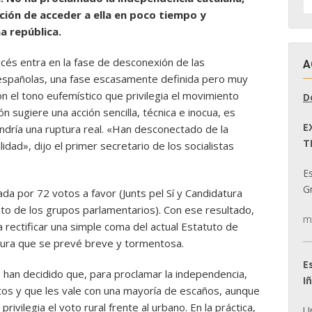
D
nción de acceder a ella en poco tiempo y
N
a república.
océs entra en la fase de desconexión de las
A
 españolas, una fase escasamente definida pero muy
n el tono eufemístico que privilegia el movimiento
D
 sugiere una acción sencilla, técnica e inocua, es
E
pondría una ruptura real. «Han desconectado de la
T
idad», dijo el primer secretario de los socialistas
E
Gr
da por 72 votos a favor (Junts pel Sí y Candidatura
esto de los grupos parlamentarios). Con ese resultado,
m
rectificar una simple coma del actual Estatuto de
atura que se prevé breve y tormentosa.
E
han decidido que, para proclamar la independencia,
I
tos y que les vale con una mayoría de escaños, aunque
rivilegia el voto rural frente al urbano. En la práctica,
U