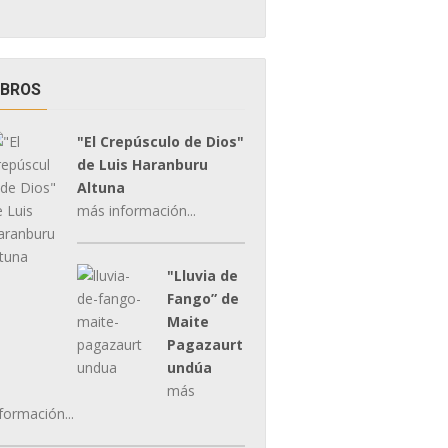
IBROS
"El Crepúsculo de Dios"
de Luis Haranburu
Altuna
más información...
"Lluvia de
Fango” de
Maite
Pagazaurt
undúa
más
formación...