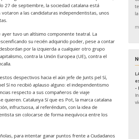
do 27 de septiembre, la sociedad catalana está
t
es votaron a las candidaturas independentistas, unos
la
tas.
m
ayer tuvo un altísimo componente teatral. La
escenificando su recién adquirido poder, pese a contar
 desbordan por la izquierda a cualquier otro grupo
apitalismo, contra la Unión Europea (UE), contra el
N
calla.
L
stos despectivos hacia el aún jefe de Junts pel Sí,
e
el Sí no recibió aplauso alguno: el independentismo
-
tancias respecto a sus compañeros de viaje
I
e quieren. Catalunya Sí que es Pot, la marca catalana
ví
n, infructuosa, al referéndum, con la idea de
ntista sin colocarse de forma inequívoca entre los
ñolas, para intentar ganar puntos frente a Ciudadanos