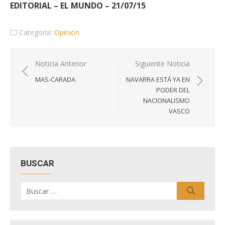
EDITORIAL – EL MUNDO – 21/07/15
Categoría:
Opinión
Navegación
Noticia Anterior
Siguiente Noticia
de
MAS-CARADA
NAVARRA ESTÁ YA EN
entradas
PODER DEL
NACIONALISMO
VASCO
BUSCAR
Buscar
Buscar
por: