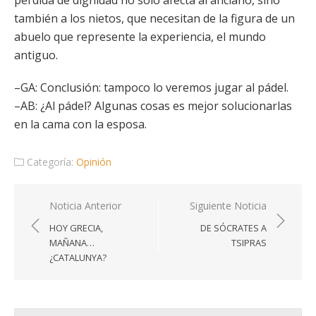
pérdida de dignidad no solo afecta al anciano, sino
también a los nietos, que necesitan de la figura de un
abuelo que represente la experiencia, el mundo
antiguo.
–GA: Conclusión: tampoco lo veremos jugar al pádel.
–AB: ¿Al pádel? Algunas cosas es mejor solucionarlas
en la cama con la esposa.
Categoría:
Opinión
Navegación
Noticia Anterior
Siguiente Noticia
de
HOY GRECIA,
DE SÓCRATES A
entradas
MAÑANA…
TSIPRAS
¿CATALUNYA?