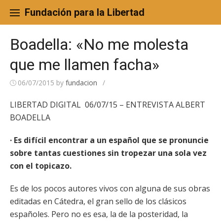
Skip
to
Fundación para la Libertad
content
Boadella: «No me molesta
que me llamen facha»
06/07/2015
by
fundacion
/
LIBERTAD DIGITAL 06/07/15 – ENTREVISTA ALBERT
BOADELLA
· Es difícil encontrar a un español que se pronuncie
sobre tantas cuestiones sin tropezar una sola vez
con el topicazo.
Es de los pocos autores vivos con alguna de sus obras
editadas en Cátedra, el gran sello de los clásicos
españoles. Pero no es esa, la de la posteridad, la