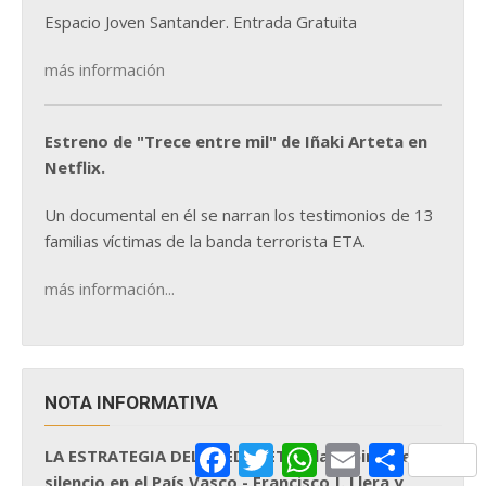
Espacio Joven Santander. Entrada Gratuita
más información
Estreno de "Trece entre mil" de Iñaki Arteta en
Netflix.
Un documental en él se narran los testimonios de 13
familias víctimas de la banda terrorista ETA.
más información...
NOTA INFORMATIVA
Facebook
Twitter
WhatsApp
Email
Comparti
LA ESTRATEGIA DEL MIEDO. ETA y la espiral del
silencio en el País Vasco - Francisco J. Llera y