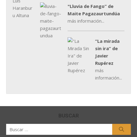
"Lluvia de Fango” de
Maite Pagazaurtundúa
más información...
“La mirada
sin ira” de
Javier
Rupérez
más
información...
BUSCAR
Buscar
Busca
por: