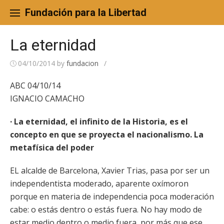
Skip
to
Fundación para la Libertad
content
La eternidad
04/10/2014
by
fundacion
/
ABC 04/10/14
IGNACIO CAMACHO
· La eternidad, el infinito de la Historia, es el
concepto en que se proyecta el nacionalismo. La
metafísica del poder
EL alcalde de Barcelona, Xavier Trias, pasa por ser un
independentista moderado, aparente oxímoron
porque en materia de independencia poca moderación
cabe: o estás dentro o estás fuera. No hay modo de
estar medio dentro o medio fuera, por más que ese