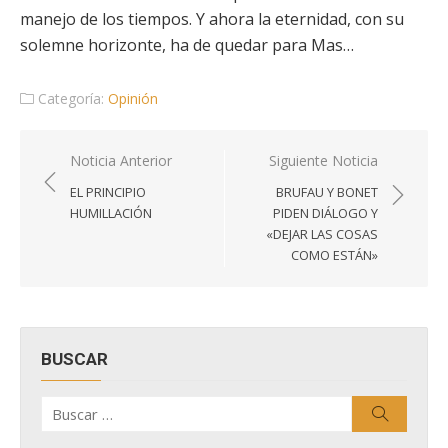
manejo de los tiempos. Y ahora la eternidad, con su
solemne horizonte, ha de quedar para Mas…
Categoría:
Opinión
Navegación
Noticia Anterior
Siguiente Noticia
de
EL PRINCIPIO
BRUFAU Y BONET
entradas
HUMILLACIÓN
PIDEN DIÁLOGO Y
«DEJAR LAS COSAS
COMO ESTÁN»
BUSCAR
Buscar
Buscar
por: