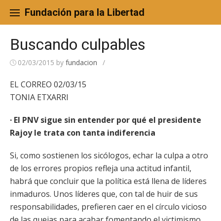
Skip
to
Fundación para la Libertad
content
Buscando culpables
02/03/2015
by
fundacion
/
EL CORREO 02/03/15
TONIA ETXARRI
· El PNV sigue sin entender por qué el presidente
Rajoy le trata con tanta indiferencia
Si, como sostienen los sicólogos, echar la culpa a otro
de los errores propios refleja una actitud infantil,
habrá que concluir que la política está llena de líderes
inmaduros. Unos líderes que, con tal de huir de sus
responsabilidades, prefieren caer en el círculo vicioso
de las quejas para acabar fomentando el victimismo,