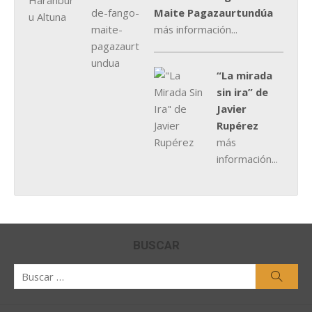
Maite Pagazaurtundúa
más información...
“La mirada
sin ira” de
Javier
Rupérez
más
información...
BUSCAR
Buscar
Busca
por: