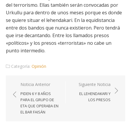
del terrorismo. Ellas también serán convocadas por
Urkullu para dentro de unos meses porque es donde
se quiere situar el lehendakari. En la equidistancia
entre dos bandos que nunca existieron. Pero tendrá
que irse decantando. Entre los llamados presos
«políticos» y los presos «terroristas» no cabe un
punto intermedio.
Categoría:
Opinión
Navegación
Noticia Anterior
Siguiente Noticia
de
PIDEN 6 Y 8 AÑOS
EL LEHENDAKARI Y
entradas
PARA EL GRUPO DE
LOS PRESOS
ETA QUE OPERABA EN
EL BAR FAISÁN