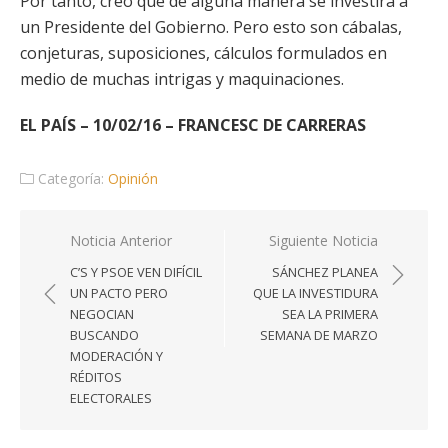
Por tanto, creo que de alguna manera se investirá a
un Presidente del Gobierno. Pero esto son cábalas,
conjeturas, suposiciones, cálculos formulados en
medio de muchas intrigas y maquinaciones.
EL PAÍS – 10/02/16 – FRANCESC DE CARRERAS
Categoría:
Opinión
Navegación
Noticia Anterior
Siguiente Noticia
de
C’S Y PSOE VEN DIFÍCIL
SÁNCHEZ PLANEA
entradas
UN PACTO PERO
QUE LA INVESTIDURA
NEGOCIAN
SEA LA PRIMERA
BUSCANDO
SEMANA DE MARZO
MODERACIÓN Y
RÉDITOS
ELECTORALES