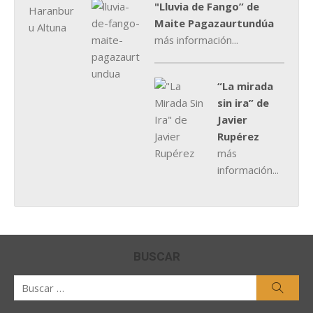
"Lluvia de Fango” de
Maite Pagazaurtundúa
más información...
“La mirada
sin ira” de
Javier
Rupérez
más
información...
BUSCAR
Buscar
Busca
por: