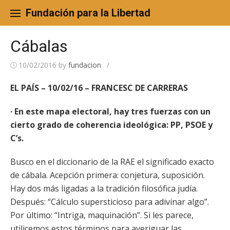
Skip
to
Fundación para la Libertad
content
Cábalas
10/02/2016
by
fundacion
/
EL PAÍS – 10/02/16 – FRANCESC DE CARRERAS
· En este mapa electoral, hay tres fuerzas con un
cierto grado de coherencia ideológica: PP, PSOE y
C’s.
Busco en el diccionario de la RAE el significado exacto
de cábala. Acepción primera: conjetura, suposición.
Hay dos más ligadas a la tradición filosófica judía.
Después: “Cálculo supersticioso para adivinar algo”.
Por último: “Intriga, maquinación”. Si les parece,
utilicemos estos términos para averiguar las