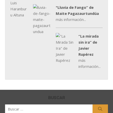
"Lluvia de Fango” de
Maite Pagazaurtundúa
más información...
“La mirada
sin ira” de
Javier
Rupérez
más
información...
BUSCAR
Buscar
Busca
por: