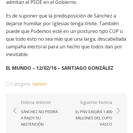
admitan al PSOE en el Gobierno.
Es de suponer que la predisposición de Sánchez a
dejarse humillar por Iglesias tenga límite. También
puede que Podemos esté en un postureo tipo CUP o
que todo esto no sea más que una larga, descabellada
campaña electoral para un hecho que todos dan por
inevitable.
EL MUNDO – 12/02/16 – SANTIAGO GONZÁLEZ
Categoría:
Opinión
Navegación
Noticia Anterior
Siguiente Noticia
de
SÁNCHEZ NO PEDIRÁ
EL PNV EXIGIRÁ 1.400
entradas
A RAJOY SU
MILLONES DEL CUPO
ABSTENCIÓN
VASCO