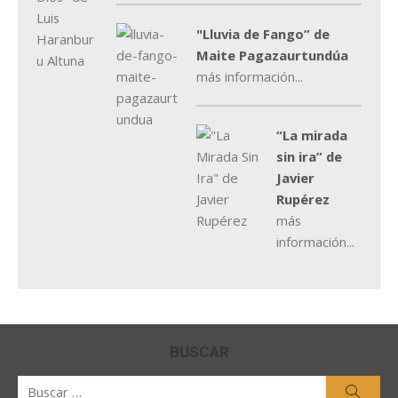
"Lluvia de Fango” de
Maite Pagazaurtundúa
más información...
“La mirada
sin ira” de
Javier
Rupérez
más
información...
BUSCAR
Buscar
Busca
por: