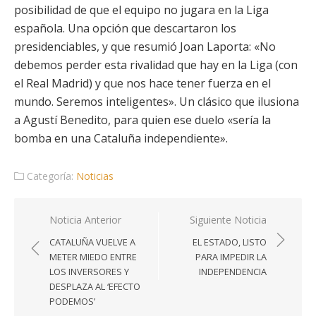
posibilidad de que el equipo no jugara en la Liga
española. Una opción que descartaron los
presidenciables, y que resumió Joan Laporta: «No
debemos perder esta rivalidad que hay en la Liga (con
el Real Madrid) y que nos hace tener fuerza en el
mundo. Seremos inteligentes». Un clásico que ilusiona
a Agustí Benedito, para quien ese duelo «sería la
bomba en una Cataluña independiente».
Categoría:
Noticias
Navegación
Noticia Anterior
Siguiente Noticia
de
CATALUÑA VUELVE A
EL ESTADO, LISTO
entradas
METER MIEDO ENTRE
PARA IMPEDIR LA
LOS INVERSORES Y
INDEPENDENCIA
DESPLAZA AL ‘EFECTO
PODEMOS’