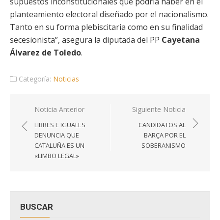
supuestos inconstitucionales que podría haber en el
planteamiento electoral diseñado por el nacionalismo.
Tanto en su forma plebiscitaria como en su finalidad
secesionista”, asegura la diputada del PP
Cayetana
Álvarez de Toledo
.
Categoría:
Noticias
Navegación
Noticia Anterior
Siguiente Noticia
de
LIBRES E IGUALES
CANDIDATOS AL
entradas
DENUNCIA QUE
BARÇA POR EL
CATALUÑA ES UN
SOBERANISMO
«LIMBO LEGAL»
BUSCAR