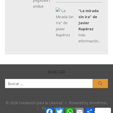
“La mirada
sin ira” de
Javier
Rupérez
más
información...
BUSCAR
Buscar
Busca
por:
© 2026 Fundación para la Libertad
/
Powered by WordPress
/
Theme by Design Lab
Facebook
Twitter
WhatsApp
Email
Comparti