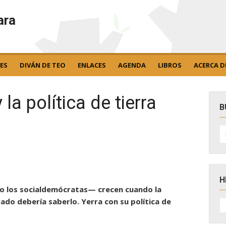
ara
ES
DIVÁN DE TEO
ENLACES
AGENDA
LIBROS
ACERCA D
la política de tierra
B
B
po
H
 los socialdemócratas— crecen cuando la
H
sado debería saberlo. Yerra con su política de
D
N