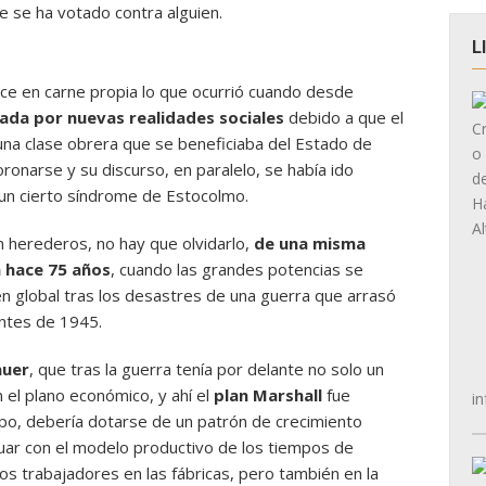
e se ha votado contra alguien.
L
oce en carne propia lo que ocurrió cuando desde
ada por nuevas realidades sociales
debido a que el
na clase obrera que se beneficiaba del Estado de
narse y su discurso, en paralelo, se había ido
un cierto síndrome de Estocolmo.
herederos, no hay que olvidarlo,
de una misma
a hace 75 años
, cuando las grandes potencias se
en global tras los desastres de una guerra que arrasó
antes de 1945.
uer
, que tras la guerra tenía por delante no solo un
 el plano económico, y ahí el
plan Marshall
fue
in
po, debería dotarse de un patrón de crecimiento
nuar con el modelo productivo de los tiempos de
los trabajadores en las fábricas, pero también en la