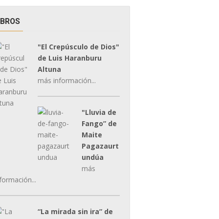
IBROS
"El Crepúsculo de Dios"
de Luis Haranburu
Altuna
más información...
"Lluvia de
Fango” de
Maite
Pagazaurt
undúa
más
formación...
“La mirada sin ira” de