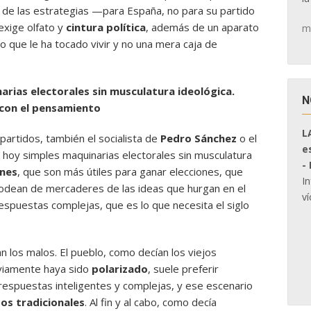
 de las estrategias —para España, no para su partido
exige olfato y
cintura política
, además de un aparato
m
 que le ha tocado vivir y no una mera caja de
rias electorales sin musculatura ideológica.
N
con el pensamiento
L
partidos, también el socialista de
Pedro Sánchez
o el
e
n hoy simples maquinarias electorales sin musculatura
-
nes
, que son más útiles para ganar elecciones, que
I
rodean de mercaderes de las ideas que hurgan en el
ví
espuestas complejas, que es lo que necesita el siglo
n los malos. El pueblo, como decían los viejos
eviamente haya sido
polarizado
, suele preferir
 respuestas inteligentes y complejas, y ese escenario
os tradicionales
. Al fin y al cabo, como decía