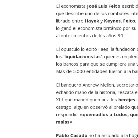
El economista
José Luis Feito
escribió
que describe uno de los combates intel
librado entre
Hayek
y
Keynes. Feito
,
lo ganó el economista británico por su 
acontecimientos de los años 30.
El opúsculo lo editó Faes, la fundación
los
‘liquidacionistas’
, quienes en ple
los bancos para que se cumpliera una v
Más de 5.000 entidades fueron a la ba
El banquero Andrew Mellon, secretari
echando mano de la historia, rescata en
XIII que mandó quemar a los
herejes
c
castigo, alguien observó al prelado que
respondió:
«quemadlos a todos, que 
malas».
Pablo Casado
no ha arrojado a la hog