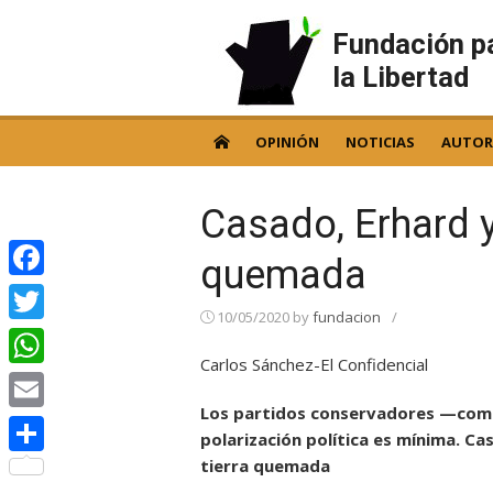
Skip
to
Fundación p
content
la Libertad
OPINIÓN
NOTICIAS
AUTOR
Casado, Erhard y 
quemada
Facebook
10/05/2020
by
fundacion
/
Twitter
Carlos Sánchez-El Confidencial
WhatsApp
Los partidos conservadores —como
Email
polarización política es mínima. Ca
tierra quemada
Compartir