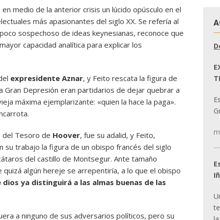
 en medio de la anterior crisis un lúcido opúsculo en el
ectuales más apasionantes del siglo XX. Se refería al
A
 poco sospechoso de ideas keynesianas, reconoce que
mayor capacidad analítica para explicar los
D
E
 del
expresidente Aznar
, y Feito rescata la figura de
T
na Gran Depresión eran partidarios de dejar quebrar a
E
ieja máxima ejemplarizante: «quien la hace la paga».
Gr
ncarrota.
m
o del Tesoro de
Hoover
, fue su adalid, y Feito,
 su trabajo la figura de un obispo francés del siglo
átaros del castillo de Montsegur. Ante tamaño
E
 quizá algún hereje se arrepentiría, a lo que el obispo
I
dios ya distinguirá a las almas buenas de las
U
t
uera a ninguno de sus adversarios políticos, pero su
la