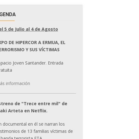
GENDA
el 5 de Julio al 4 de Agosto
XPO DE HIPERCOR A ERMUA, EL
ERRORISMO Y SUS VÍCTIMAS
spacio Joven Santander. Entrada
atuita
ás información
streno de "Trece entre mil" de
ñaki Arteta en Netflix.
n documental en él se narran los
estimonios de 13 familias víctimas de
 banda terrorista ETA.