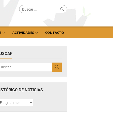
Buscar
Buscar
por:
E
ACTIVIDADES
CONTACTO
USCAR
uscar
Buscar
r:
ISTÓRICO DE NOTICIAS
ISTÓRICO
E
OTICIAS