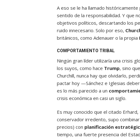
A eso se le ha llamado históricamente
sentido de la responsabilidad. Y que no
objetivos políticos, descartando los pen
ruido innecesario. Solo por eso,
Church
británicos, como Adenauer o la propia
COMPORTAMIENTO TRIBAL
Ningún gran líder utilizaría una crisi
los suyos, como hace
Trump
, sino qu
Churchill, nunca hay que olvidarlo, per
pactar hoy —Sánchez e Iglesias deber
es lo más parecido a un
comportamie
crisis económica en casi un siglo.
Es muy conocido que el citado Erhard,
conservador irredento, supo combinar 
precios) con
planificación estratégi
tiempo, una fuerte presencia del Estad