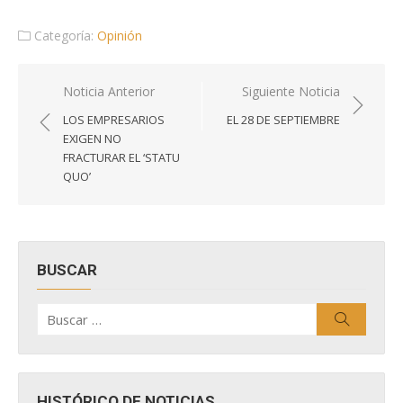
Categoría:
Opinión
Navegación
Noticia Anterior
Siguiente Noticia
de
LOS EMPRESARIOS
EL 28 DE SEPTIEMBRE
entradas
EXIGEN NO
FRACTURAR EL ‘STATU
QUO’
BUSCAR
Buscar
Buscar
por:
HISTÓRICO DE NOTICIAS