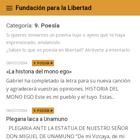
Skip
to
Fundación para la Libertad
content
Categoría:
9. Poesía
Si quieres enviarnos un poema tuyo o ajeno que te haya
impresionado, envíanoslo.
¿Sabes lo que es poesía en libertad? Atrévete a intentarlo.
08/07/2004
9. POESÍA
«La historia del mono ego»
Gabriel ha completado la letra para su nueva canción
y agradecerá vuestras opiniones. HISTORIA DEL
MONO EGO Este es mi pueblo y el tuyo. Estas...
06/07/2004
9. POESÍA
Plegaria laica a Unamuno
PLEGARIA ANTE LA ESTATUA DE NUESTRO SEÑOR
DON MIGUEL DE UNAMUNO “De mi Vizcaya, de mi