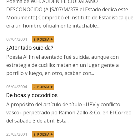
Poema de W.H. AUDEN EL CIUDADANO
DESCONOCIDO (A JS/07/M/378 el Estado dedica este
Monumento) Comprobó el Instituto de Estadística que
era un hombre oficialmente intachable....
07/04/2004
9. POESÍA
¿Atentado suicida?
Poesía Al fin el atentado fué suicida, aunque con
estrategia de cuclillo: matan en un lugar gente a
porrillo y luego, en otro, acaban con...
05/04/2004
9. POESÍA
De boas y cocodrilos
A propósito del artículo de título «UPV y conflicto
vasco» perpetrado po Ramón Zallo & Co. en El Correo
del sábado 3 de abril. Está...
25/03/2004
9. POESÍA