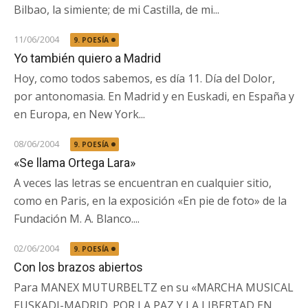
Bilbao, la simiente; de mi Castilla, de mi...
11/06/2004
9. POESÍA
Yo también quiero a Madrid
Hoy, como todos sabemos, es día 11. Día del Dolor,
por antonomasia. En Madrid y en Euskadi, en España y
en Europa, en New York...
08/06/2004
9. POESÍA
«Se llama Ortega Lara»
A veces las letras se encuentran en cualquier sitio,
como en Paris, en la exposición «En pie de foto» de la
Fundación M. A. Blanco....
02/06/2004
9. POESÍA
Con los brazos abiertos
Para MANEX MUTURBELTZ en su «MARCHA MUSICAL
EUSKADI-MADRID. POR LA PAZ Y LA LIBERTAD EN