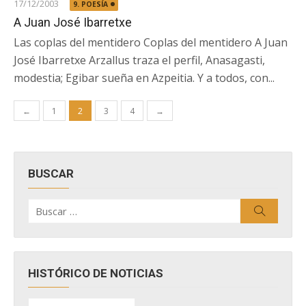
17/12/2003
9. POESÍA
A Juan José Ibarretxe
Las coplas del mentidero Coplas del mentidero A Juan
José Ibarretxe Arzallus traza el perfil, Anasagasti,
modestia; Egibar sueña en Azpeitia. Y a todos, con...
Paginación
←
1
2
3
4
→
de
entradas
BUSCAR
Buscar
Buscar
por:
HISTÓRICO DE NOTICIAS
HISTÓRICO