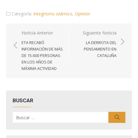
Categoría:
Integrismo islámico
,
Opinión
Navegación
Noticia Anterior
Siguiente Noticia
de
ETA RECABÓ
LA DERROTA DEL
entradas
INFORMACIÓN DE MÁS
PENSAMIENTO EN
DE 15.600 PERSONAS
CATALUÑA
EN LOS AÑOS DE
MÁXIMA ACTIVIDAD
BUSCAR
Buscar
Buscar
por: