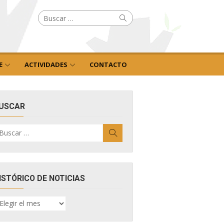
Buscar
Buscar
por:
E
ACTIVIDADES
CONTACTO
USCAR
uscar
Buscar
r:
ISTÓRICO DE NOTICIAS
ISTÓRICO
E
OTICIAS