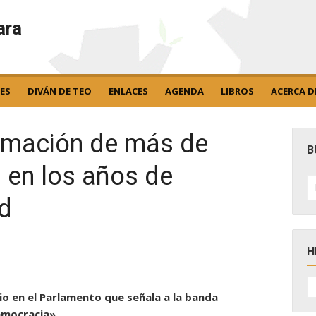
ara
ES
DIVÁN DE TEO
ENLACES
AGENDA
LIBROS
ACERCA D
rmación de más de
B
 en los años de
B
po
d
H
H
D
io en el Parlamento que señala a la banda
N
emocracia».