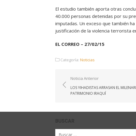
El estudio también aporta otras concl
40.000 personas detenidas por su pres
imputadas. Un exceso que también ha s
justificación de la violencia terrorista 
EL CORREO – 27/02/15
Categoría:
Noticias
Navegación
Noticia Anterior
de
LOS YIHADISTAS ARRASAN EL MILENAR
entradas
PATRIMONIO IRAQUÍ
BUSCAR
Buscar
por: