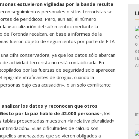
ersonas estuvieron vigiladas por la banda resulta
fueron seguimientos personales o si los terroristas se
L
ortes de periódicos. Pero, aun así, el número
r la «socialización del sufrimiento» mediante la
uto de Foronda recalcan, en base a informes de la
onas fueron objeto de seguimientos por parte de ETA.
 una cifra conservadora, ya que los datos sólo abarcan
 de actividad terrorista no está contabilizada. En
ecopilados por las fuerzas de seguridad solo aparecen
l epígrafe «traficantes de droga», cuando la
personas bajo esa acusación», o un solo exmilitante
e analizar los datos y reconocen que otros
–Gesto por la paz habló de 42.000 personas–
, los
in
as tablas presentadas muestran «la relativa pluralidad»
intimidación». «Las dificultades de cálculo son
 aquellos amenazados que se vieron obligados a