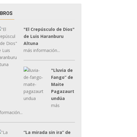
IBROS
"El Crepúsculo de Dios"
de Luis Haranburu
Altuna
más información...
"Lluvia de
Fango” de
Maite
Pagazaurt
undúa
más
formación...
“La mirada sin ira” de