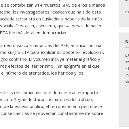
ue se contabilizan 914 muertos, 845 de ellos a manos
m
echo, los investigadores recalcan que ha sido esta
scalada terrorista en Euskadi» al haber sido la «más
social». Destacan, asimismo, que «a pesar de nacer
 ETA fue más letal en democracia».
N
lamento vasco a instancias del PSE, arranca con una
ómo surgió ETA para explicar su posterior evolución y
L
igno contrario. El volumen incluye material gráfico y
e
ros efectos del terrorismo», un epígrafe en el que
-
 el número de atentados, los heridos y los
I
ví
 de cifras descomunales que demuestran el impacto
rorismo. Según destacan los autores del trabajo,
 de la escena pública, el terrorismo «no pertenece
s consecuencias se proyectan constantemente sobre