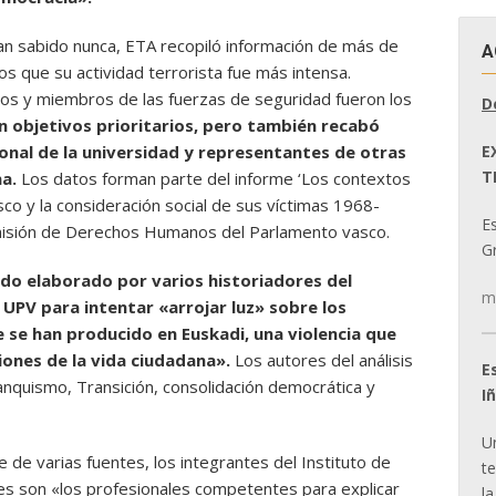
an sabido nunca, ETA recopiló información de más de
A
s que su actividad terrorista fue más intensa.
ios y miembros de las fuerzas de seguridad fueron los
D
en objetivos prioritarios, pero también recabó
E
sonal de la universidad y representantes de otras
T
a.
Los datos forman parte del informe ‘Los contextos
sco y la consideración social de sus víctimas 1968-
E
misión de Derechos Humanos del Parlamento vasco.
Gr
ido elaborado por varios historiadores del
m
 UPV para intentar «arrojar luz» sobre los
 se han producido en Euskadi, una violencia que
ones de la vida ciudadana».
Los autores del análisis
E
ranquismo, Transición, consolidación democrática y
I
U
de varias fuentes, los integrantes del Instituto de
t
es son «los profesionales competentes para explicar
la