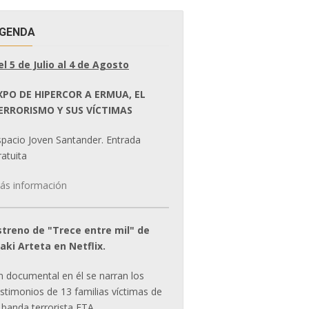
GENDA
el 5 de Julio al 4 de Agosto
XPO DE HIPERCOR A ERMUA, EL
ERRORISMO Y SUS VÍCTIMAS
spacio Joven Santander. Entrada
atuita
ás información
streno de "Trece entre mil" de
ñaki Arteta en Netflix.
n documental en él se narran los
estimonios de 13 familias víctimas de
 banda terrorista ETA.