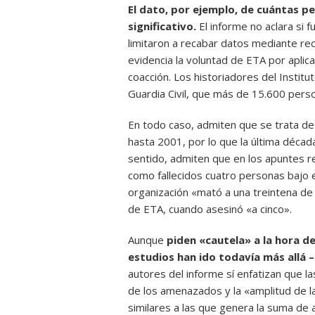
El dato, por ejemplo, de cuántas p
significativo.
El informe no aclara si 
limitaron a recabar datos mediante rec
evidencia la voluntad de ETA por aplica
coacción. Los historiadores del Instit
Guardia Civil, que más de 15.600 pers
En todo caso, admiten que se trata de
hasta 2001, por lo que la última década
sentido, admiten que en los apuntes r
como fallecidos cuatro personas bajo e
organización «mató a una treintena de 
de ETA, cuando asesinó «a cinco».
Aunque
piden «cautela» a la hora d
estudios han ido todavía más allá 
autores del informe sí enfatizan que l
de los amenazados y la «amplitud de la 
similares a las que genera la suma de