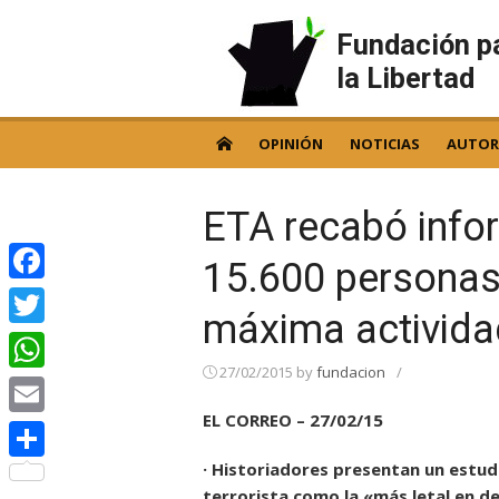
Skip
to
Fundación p
content
la Libertad
OPINIÓN
NOTICIAS
AUTOR
ETA recabó info
15.600 personas
Facebook
máxima activida
Twitter
27/02/2015
by
fundacion
/
WhatsApp
EL CORREO – 27/02/15
Email
· Historiadores presentan un estud
Compartir
terrorista como la «más letal en d