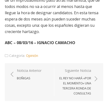
de un improbabilísimo paso atrás marianista, que de
todos modos no va a ocurrir al menos hasta que
llegue la hora de designar candidatos. En esta tensa
espera de dos meses aún pueden suceder muchas
cosas, excepto una: que los españoles digieran su
creciente hartazgo.
ABC – 08/03/16 – IGNACIO CAMACHO
Categoría:
Opinión
Navegación
Noticia Anterior
Siguiente Noticia
de
BOÑIGAS
EL REY NO HARÁ «POR
entradas
EL MOMENTO» UNA
TERCERA RONDA DE
CONSULTAS