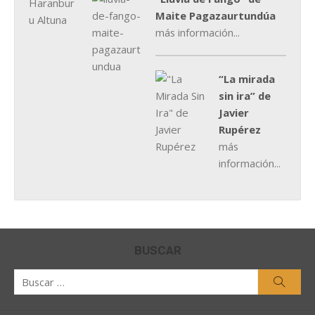
Maite Pagazaurtundúa
más información...
“La mirada
sin ira” de
Javier
Rupérez
más
información...
BUSCAR
Buscar
Busca
por: