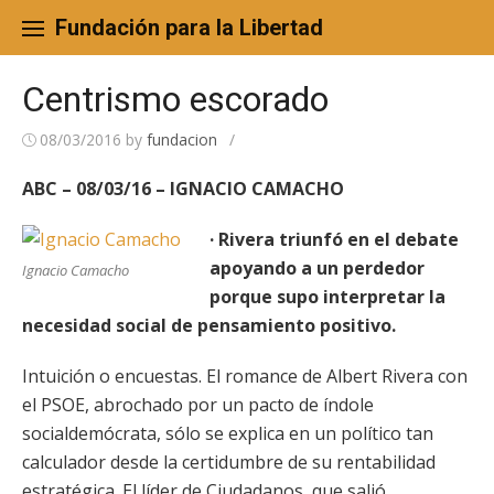
Skip
to
Fundación para la Libertad
content
Centrismo escorado
08/03/2016
by
fundacion
/
ABC – 08/03/16 – IGNACIO CAMACHO
· Rivera triunfó en el debate
apoyando a un perdedor
Ignacio Camacho
porque supo interpretar la
necesidad social de pensamiento positivo.
Intuición o encuestas. El romance de Albert Rivera con
el PSOE, abrochado por un pacto de índole
socialdemócrata, sólo se explica en un político tan
calculador desde la certidumbre de su rentabilidad
estratégica. El líder de Ciudadanos, que salió