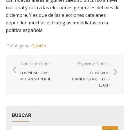
con nuevas líneas argumentales su discurso a nivel
nacional y cara a las elecciones generales del mes de
diciembre. Y es que de las elecciones catalanes
dependen muchas estrategias inmediatas en la
política española.
Categoría:
Opinión
Navegación
Noticia Anterior
Siguiente Noticia
de
LOS YIHADISTAS
EL PASADO
entradas
MUTAN SU PERFIL
FRANQUISTA DE LLUÍS
LLACH
BUSCAR
Buscar