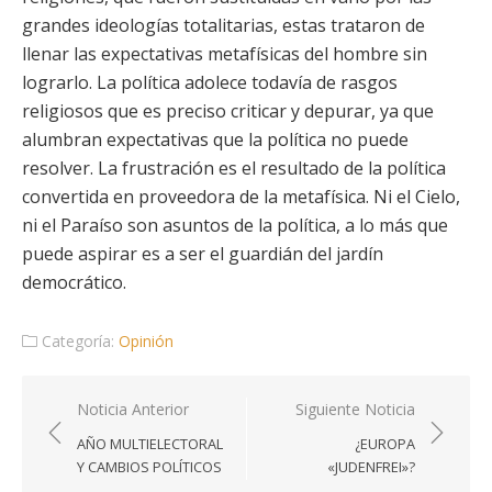
grandes ideologías totalitarias, estas trataron de
llenar las expectativas metafísicas del hombre sin
lograrlo. La política adolece todavía de rasgos
religiosos que es preciso criticar y depurar, ya que
alumbran expectativas que la política no puede
resolver. La frustración es el resultado de la política
convertida en proveedora de la metafísica. Ni el Cielo,
ni el Paraíso son asuntos de la política, a lo más que
puede aspirar es a ser el guardián del jardín
democrático.
Categoría:
Opinión
Navegación
Noticia Anterior
Siguiente Noticia
de
AÑO MULTIELECTORAL
¿EUROPA
entradas
Y CAMBIOS POLÍTICOS
«JUDENFREI»?