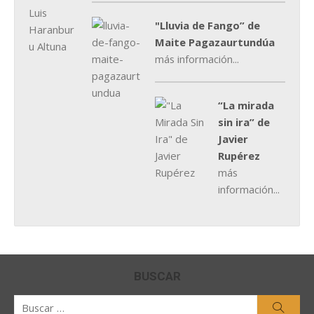
"Lluvia de Fango” de
Maite Pagazaurtundúa
más información...
“La mirada
sin ira” de
Javier
Rupérez
más
información...
BUSCAR
Buscar
Busca
por: