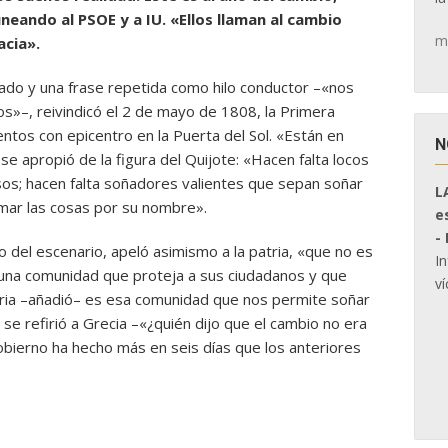
neando al PSOE y a IU. «Ellos llaman al cambio
m
acia».
hado y una frase repetida como hilo conductor –«nos
»–, reivindicó el 2 de mayo de 1808, la Primera
ntos con epicentro en la Puerta del Sol. «Están en
N
 se apropió de la figura del Quijote: «Hacen falta locos
os; hacen falta soñadores valientes que sepan soñar
L
mar las cosas por su nombre».
e
-
 del escenario, apeló asimismo a la patria, «que no es
I
no una comunidad que proteja a sus ciudadanos y que
ví
atria –añadió– es esa comunidad que nos permite soñar
se refirió a Grecia –«¿quién dijo que el cambio no era
obierno ha hecho más en seis días que los anteriores