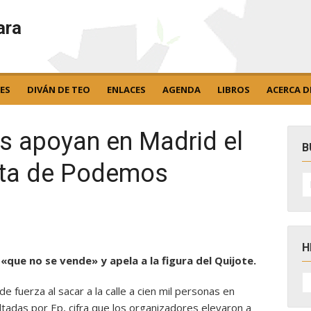
ara
ES
DIVÁN DE TEO
ENLACES
AGENDA
LIBROS
ACERCA D
as apoyan en Madrid el
B
sta de Podemos
B
po
H
 «que no se vende» y apela a la figura del Quijote.
H
D
fuerza al sacar a la calle a cien mil personas en
N
ltadas por Ep, cifra que los organizadores elevaron a