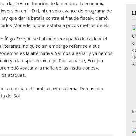
ca a la reestructuración de la deuda, a la economía
a inversión en I+D+I, ni un solo avance de programa de
L
ay que dar la batalla contra el fraude fiscal», clamó,
n Carlos Monedero, que estaba a pocos metros de él…
 e Íñigo Errejón se habían preocupado de caldear el
s literarias, no quiso sin embargo referirse a sus
odemos es la alternativa. Salimos a ganar y ya hemos
mbio y a la esperanza», dijo. Por su parte, Errejón
rometió «sacar a la mafia de las instituciones».
uros ataques.
. «La marcha del cambio», era su lema. Demasiado
ta del Sol.
in