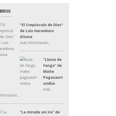
IBROS
"El Crepúsculo de Dios"
de Luis Haranburu
Altuna
más información...
"Lluvia de
Fango” de
Maite
Pagazaurt
undúa
más
formación...
“La mirada sin ira” de