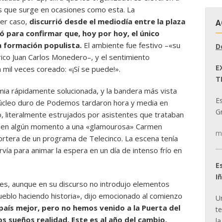
os que surge en ocasiones como esta. La
ier caso,
discurrió desde el mediodía entre la plaza
A
vió para confirmar que, hoy por hoy, el único
a formación populista.
El ambiente fue festivo –«su
D
rico Juan Carlos Monedero–, y el sentimiento
E
mil veces coreado: «¡Sí se puede!».
T
imia rápidamente solucionada, y la bandera más vista
E
l núcleo duro de Podemos tardaron hora y media en
Gr
o, literalmente estrujados por asistentes que trataban
se en algún momento a una «glamourosa» Carmen
m
rtera de un programa de Telecinco. La escena tenía
vía para animar la espera en un día de intenso frío en
E
I
les, aunque en su discurso no introdujo elementos
eblo haciendo historia», dijo emocionado al comienzo
U
aís mejor, pero no hemos venido a la Puerta del
t
os sueños realidad. Este es al año del cambio,
la