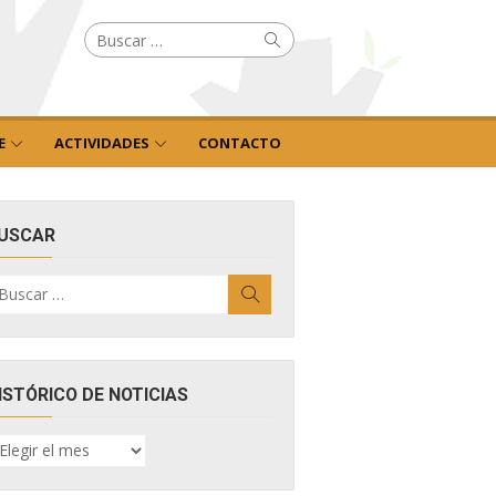
Buscar
Buscar
por:
E
ACTIVIDADES
CONTACTO
USCAR
uscar
Buscar
r:
ISTÓRICO DE NOTICIAS
ISTÓRICO
E
OTICIAS