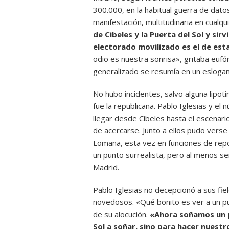
300.000, en la habitual guerra de dat
manifestación, multitudinaria en cualqu
de Cibeles y la Puerta del Sol y sir
electorado movilizado es el de est
odio es nuestra sonrisa», gritaba eufó
generalizado se resumía en un eslogan 
No hubo incidentes, salvo alguna lipot
fue la republicana. Pablo Iglesias y e
llegar desde Cibeles hasta el escenari
de acercarse. Junto a ellos pudo ver
Lomana, esta vez en funciones de repo
un punto surrealista, pero al menos ser
Madrid.
Pablo Iglesias no decepcionó a sus fie
novedosos. «Qué bonito es ver a un pu
de su alocución.
«Ahora soñamos un p
Sol a soñar, sino para hacer nuestr