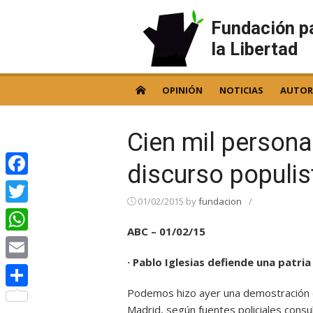
Skip
to
Fundación p
content
la Libertad
OPINIÓN
NOTICIAS
AUTOR
Cien mil person
discurso populi
Facebook
01/02/2015
by
fundacion
/
Twitter
ABC – 01/02/15
WhatsApp
· Pablo Iglesias defiende una patria
Email
Podemos hizo ayer una demostración de 
Compartir
Madrid, según fuentes policiales consu