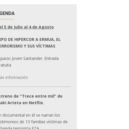
GENDA
el 5 de Julio al 4 de Agosto
XPO DE HIPERCOR A ERMUA, EL
ERRORISMO Y SUS VÍCTIMAS
spacio Joven Santander. Entrada
atuita
ás información
streno de "Trece entre mil" de
ñaki Arteta en Netflix.
n documental en él se narran los
estimonios de 13 familias víctimas de
 banda terrorista ETA.