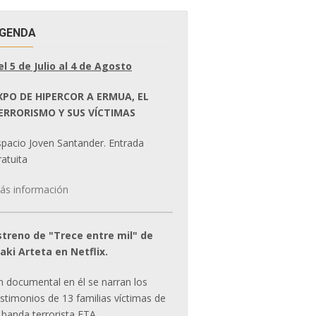
GENDA
el 5 de Julio al 4 de Agosto
XPO DE HIPERCOR A ERMUA, EL
ERRORISMO Y SUS VÍCTIMAS
spacio Joven Santander. Entrada
atuita
ás información
streno de "Trece entre mil" de
ñaki Arteta en Netflix.
n documental en él se narran los
estimonios de 13 familias víctimas de
 banda terrorista ETA.