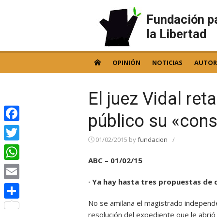
Skip
to
Fundación p
content
la Libertad
OPINIÓN
NOTICIAS
AUTOR
El juez Vidal ret
público su «cons
Facebook
01/02/2015
by
fundacion
/
Twitter
ABC – 01/02/15
WhatsApp
· Ya hay hasta tres propuestas de
Email
No se amilana el magistrado independen
Compartir
resolución del expediente que le abrió