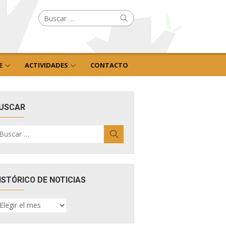
Buscar
Buscar
por:
E
ACTIVIDADES
CONTACTO
USCAR
uscar
Buscar
r:
ISTÓRICO DE NOTICIAS
ISTÓRICO
E
OTICIAS