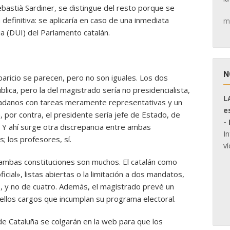
ebastià Sardiner, se distingue del resto porque se
definitiva: se aplicaría en caso de una inmediata
m
a (DUI) del Parlamento catalán.
N
Aparicio se parecen, pero no son iguales. Los dos
ica, pero la del magistrado sería no presidencialista,
L
udadanos con tareas meramente representativas y un
e
, por contra, el presidente sería jefe de Estado, de
-
 Y ahí surge otra discrepancia entre ambas
I
s; los profesores, sí.
ví
ambas constituciones son muchos. El catalán como
ficial», listas abiertas o la limitación a dos mandatos,
s, y no de cuatro. Además, el magistrado prevé un
uellos cargos que incumplan su programa electoral.
de Cataluña se colgarán en la web para que los