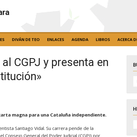
ara
ES
DIVÁN DE TEO
ENLACES
AGENDA
LIBROS
ACERCA D
a al CGPJ y presenta en
B
titución»
B
po
H
 carta magna para una Cataluña independiente.
H
D
tista Santiago Vidal. Su carrera pende de la
N
 el Consejo General del Poder Judicial (CGPJ) por