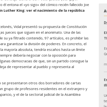
o él entona el «yo sigo» del cómico recién fallecido Joe
Luther King: ver el nacimiento de la república
A
D
celonés, Vidal presentó su propuesta de Constitución
gas jueces que siguen en el anonimato. Una de las
E
su ya filtrado contenido, 97 artículos, es prohibir las
T
ra garantizar la división de poderes. En concreto, el
E
 la mayoría absoluta, tendría escaños hasta un límite
Gr
 siempre debería negociar con la oposición para
algunas democracias de que, sin un partido consigue la
m
 deja de representar al pueblo y representa al
E
uyo se presentaron otros dos borradores de cartas
I
un grupo de profesores residentes en el extranjero y
paricio, y el de la sectorial judicial de la Asamblea
U
t
la