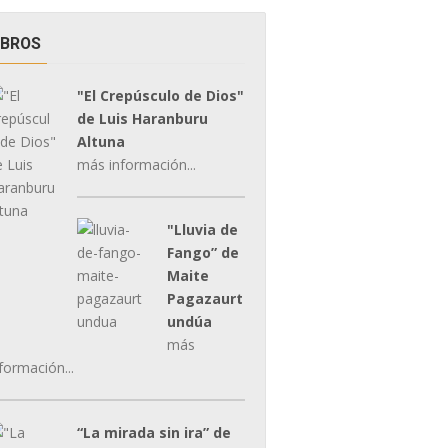
IBROS
"El Crepúsculo de Dios"
de Luis Haranburu
Altuna
más información...
"Lluvia de
Fango” de
Maite
Pagazaurt
undúa
más
formación...
“La mirada sin ira” de