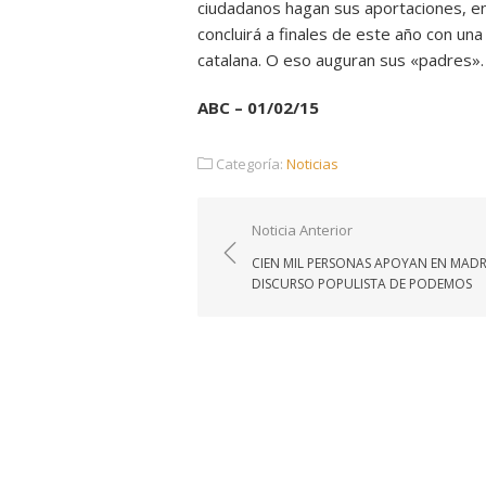
ciudadanos hagan sus aportaciones, 
concluirá a finales de este año con u
catalana. O eso auguran sus «padres».
ABC – 01/02/15
Categoría:
Noticias
Navegación
Noticia Anterior
de
CIEN MIL PERSONAS APOYAN EN MADR
entradas
DISCURSO POPULISTA DE PODEMOS